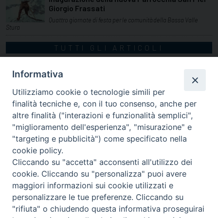
Giorgio Frassati
Quattro giornate di festa per le comunità della Bassa Valle
Stura
TUTTI GLI ARTICOLI
Informativa
Utilizziamo cookie o tecnologie simili per
finalità tecniche e, con il tuo consenso, anche per
altre finalità ("interazioni e funzionalità semplici",
"miglioramento dell'esperienza", "misurazione" e
"targeting e pubblicità") come specificato nella
cookie policy.
Cliccando su "accetta" acconsenti all'utilizzo dei
cookie. Cliccando su "personalizza" puoi avere
via Amedeo Rossi, 28 - 12100 Cuneo
maggiori informazioni sui cookie utilizzati e
segreteriagenerale@diocesicuneofossano.it
personalizzare le tue preferenze. Cliccando su
c.f. 96017380047
"rifiuta" o chiudendo questa informativa proseguirai