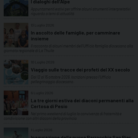
I dialoghi dell’Alpe
Appuntamenti estivi per offrire alcuni strumenti interpretativi
riguardo a temi di attualità
13 Luglio 2026
In ascolto delle famiglie, per camminare
insieme
Il racconto di alcuni membri dell'Ufficio famiglia diocesano alla
giornata regionale di La Thuile
10 Luglio 2026
Viaggio sulle tracce dei profeti del XX secolo
Dal 12 al 15 ottobre 2026. Iscrizioni presso l'Ufficio
pellegrinaggio diocesano.
6 Luglio 2026
La tre giorni estiva dei diaconi permanenti alla
Certosa di Pesio
Nel primo weekend di luglio la convivenza di fraternità e
condivisione con altri diaconi della provincia
1 Luglio 2026
Inagurazione della nuova Parrocchia San Pier