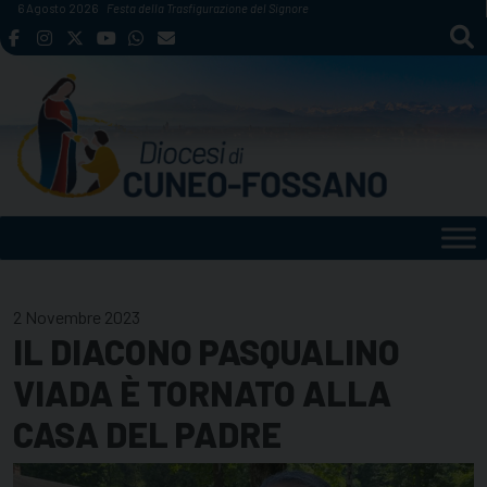
Skip
6 Agosto 2026
Festa della Trasfigurazione del Signore
to
content
2 Novembre 2023
IL DIACONO PASQUALINO
VIADA È TORNATO ALLA
CASA DEL PADRE