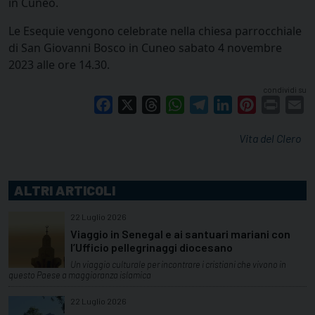
in Cuneo.
Le Esequie vengono celebrate nella chiesa parrocchiale
di San Giovanni Bosco in Cuneo sabato 4 novembre
2023 alle ore 14.30.
condividi su
Facebook
X
Threads
WhatsApp
Telegram
LinkedIn
Pinterest
Print
E
Vita del Clero
ALTRI ARTICOLI
22 Luglio 2026
Viaggio in Senegal e ai santuari mariani con
l’Ufficio pellegrinaggi diocesano
Un viaggio culturale per incontrare i cristiani che vivono in
questo Paese a maggioranza islamica
22 Luglio 2026