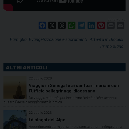
condividi su
Facebook
X
Threads
WhatsApp
Telegram
LinkedIn
Pinterest
Print
E
Famiglia
Evangelizzazione e sacramenti
Attività in Diocesi
Primo piano
ALTRI ARTICOLI
22 Luglio 2026
Viaggio in Senegal e ai santuari mariani con
l’Ufficio pellegrinaggi diocesano
Un viaggio culturale per incontrare i cristiani che vivono in
questo Paese a maggioranza islamica
22 Luglio 2026
I dialoghi dell’Alpe
Appuntamenti estivi per offrire alcuni strumenti interpretativi