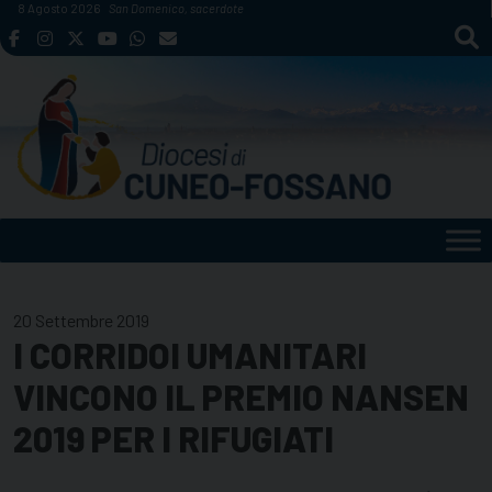
Skip
8 Agosto 2026
San Domenico, sacerdote
to
content
20 Settembre 2019
I CORRIDOI UMANITARI
VINCONO IL PREMIO NANSEN
2019 PER I RIFUGIATI