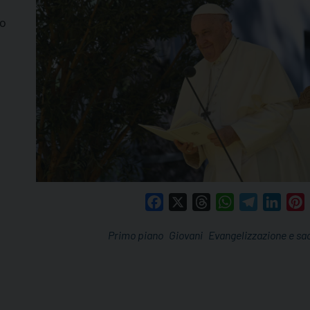
no
Facebook
X
Threads
WhatsApp
Telegram
Linke
P
Primo piano
Giovani
Evangelizzazione e sa