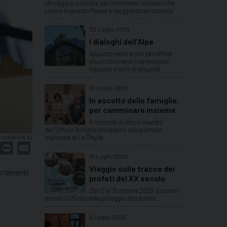
Un viaggio culturale per incontrare i cristiani che
vivono in questo Paese a maggioranza islamica
22 Luglio 2026
I dialoghi dell’Alpe
Appuntamenti estivi per offrire
alcuni strumenti interpretativi
riguardo a temi di attualità
13 Luglio 2026
In ascolto delle famiglie,
per camminare insieme
Il racconto di alcuni membri
dell'Ufficio famiglia diocesano alla giornata
regionale di La Thuile
condividi su
dIn
interest
Print
Email
10 Luglio 2026
Viaggio sulle tracce dei
cramenti
profeti del XX secolo
Dal 12 al 15 ottobre 2026. Iscrizioni
presso l'Ufficio pellegrinaggio diocesano.
6 Luglio 2026