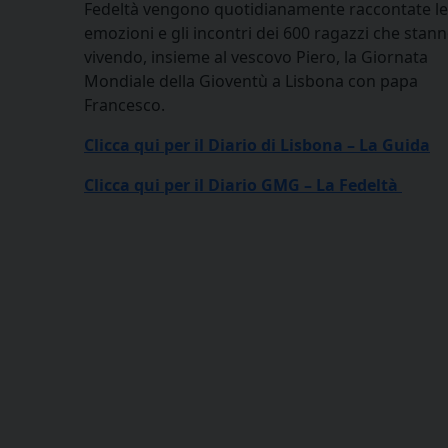
Fedeltà vengono quotidianamente raccontate le
emozioni e gli incontri dei 600 ragazzi che stan
vivendo, insieme al vescovo Piero, la Giornata
Mondiale della Gioventù a Lisbona con papa
Francesco.
Clicca qui per il Diario di Lisbona – La Guida
Clicca qui per il Diario GMG – La Fedeltà