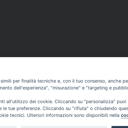
imili per finalità tecniche e, con il tuo consenso, anche per 
amento dell'esperienza", "misurazione" e "targeting e pubbli
i all'utilizzo dei cookie. Cliccando su "personalizza" puoi
re le tue preferenze. Cliccando su "rifiuta" o chiudendo que
via Amedeo Rossi, 28 - 12100 
okie tecnici. Ulteriori informazioni sono disponibili nella
coo
segreteriagenerale@diocesicu
c.f. 96017380047