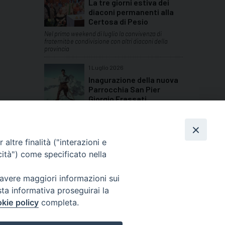
La tre giorni estiva dei
diaconi permanenti alla
Certosa di Pesio
Nel primo weekend di luglio la convivenza di
fraternità e condivisione con altri diaconi della
provincia
1 Luglio 2026
Inagurazione della nuova
Parrocchia San Pier
Giorgio Frassati
Quattro giornate di festa per le comunità della
Bassa Valle Stura
TUTTI GLI ARTICOLI
altre finalità ("interazioni e
cità") come specificato nella
 avere maggiori informazioni sui
sta informativa proseguirai la
Cuneo
kie policy
completa.
neofossano.it