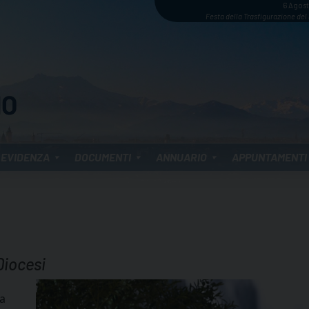
6 Agos
Festa della Trasfigurazione del
 EVIDENZA
DOCUMENTI
ANNUARIO
APPUNTAMENTI
Diocesi
La