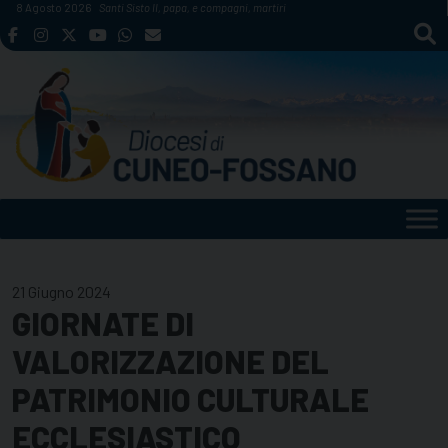
Skip
8 Agosto 2026
Santi Sisto II, papa, e compagni, martiri
to
content
21 Giugno 2024
GIORNATE DI
VALORIZZAZIONE DEL
PATRIMONIO CULTURALE
ECCLESIASTICO