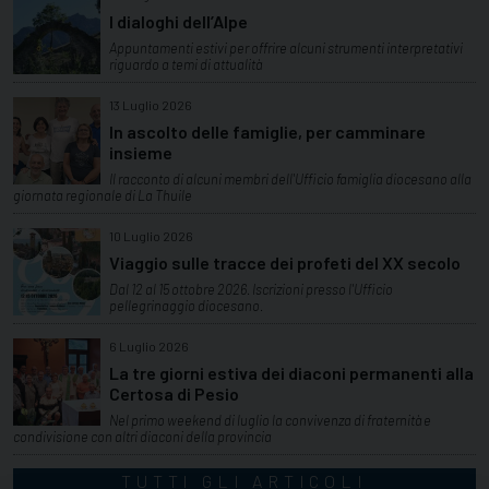
I dialoghi dell’Alpe
Appuntamenti estivi per offrire alcuni strumenti interpretativi
riguardo a temi di attualità
13 Luglio 2026
In ascolto delle famiglie, per camminare
insieme
Il racconto di alcuni membri dell'Ufficio famiglia diocesano alla
giornata regionale di La Thuile
10 Luglio 2026
Viaggio sulle tracce dei profeti del XX secolo
Dal 12 al 15 ottobre 2026. Iscrizioni presso l'Ufficio
pellegrinaggio diocesano.
6 Luglio 2026
La tre giorni estiva dei diaconi permanenti alla
Certosa di Pesio
Nel primo weekend di luglio la convivenza di fraternità e
condivisione con altri diaconi della provincia
TUTTI GLI ARTICOLI