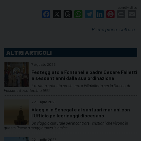
condividi su
Facebook
X
Threads
WhatsApp
Telegram
LinkedIn
Pinterest
Print
E
Primo piano
Cultura
ALTRI ARTICOLI
7 Agosto 2026
Festeggiato a Fontanelle padre Cesare Falletti
a sessant’anni dalla sua ordinazione
Era stato ordinato presbitero a Villafalletto per la Diocesi di
Fossano il 3 settembre 1966
22 Luglio 2026
Viaggio in Senegal e ai santuari mariani con
l’Ufficio pellegrinaggi diocesano
Un viaggio culturale per incontrare i cristiani che vivono in
questo Paese a maggioranza islamica
22 Luglio 2026