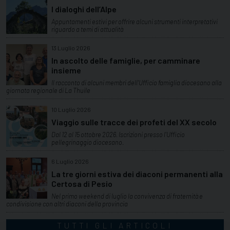
I dialoghi dell’Alpe
Appuntamenti estivi per offrire alcuni strumenti interpretativi
riguardo a temi di attualità
13 Luglio 2026
In ascolto delle famiglie, per camminare
insieme
Il racconto di alcuni membri dell'Ufficio famiglia diocesano alla
giornata regionale di La Thuile
10 Luglio 2026
Viaggio sulle tracce dei profeti del XX secolo
Dal 12 al 15 ottobre 2026. Iscrizioni presso l'Ufficio
pellegrinaggio diocesano.
6 Luglio 2026
La tre giorni estiva dei diaconi permanenti alla
Certosa di Pesio
Nel primo weekend di luglio la convivenza di fraternità e
condivisione con altri diaconi della provincia
TUTTI GLI ARTICOLI