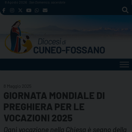
Skip
8 Agosto 2026
San Domenico, sacerdote
to
content
8 Maggio 2025
GIORNATA MONDIALE DI
PREGHIERA PER LE
VOCAZIONI 2025
Ogni vocazione nella Chiesa è segno della