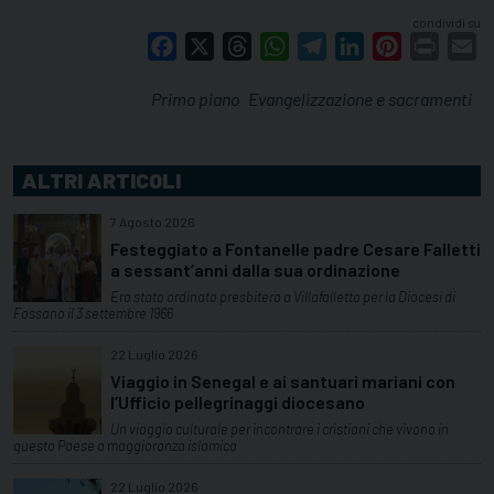
condividi su
Facebook
X
Threads
WhatsApp
Telegram
LinkedIn
Pinterest
Print
E
Primo piano
Evangelizzazione e sacramenti
ALTRI ARTICOLI
7 Agosto 2026
Festeggiato a Fontanelle padre Cesare Falletti
a sessant’anni dalla sua ordinazione
Era stato ordinato presbitero a Villafalletto per la Diocesi di
Fossano il 3 settembre 1966
22 Luglio 2026
Viaggio in Senegal e ai santuari mariani con
l’Ufficio pellegrinaggi diocesano
Un viaggio culturale per incontrare i cristiani che vivono in
questo Paese a maggioranza islamica
22 Luglio 2026