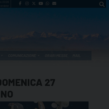
to 2026
cerdote
COMUNICAZIONE
ORARI MESSE
MAIL
DOMENICA 27
INO