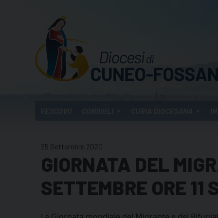
Skip
to
content
VESCOVO
CONSIGLI
CURIA DIOCESANA
IN
25 Settembre 2020
GIORNATA DEL MIGR
SETTEMBRE ORE 11 S
La Giornata mondiale del Migrante e del Rifugia