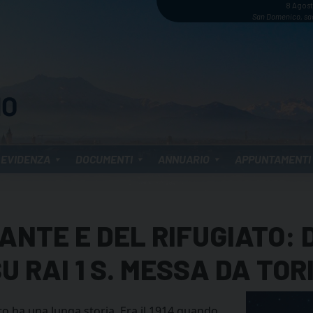
8 Agos
San Domenico, sa
 EVIDENZA
DOCUMENTI
ANNUARIO
APPUNTAMENTI
ANTE E DEL RIFUGIATO: 
U RAI 1 S. MESSA DA TOR
to ha una lunga storia. Era il 1914 quando