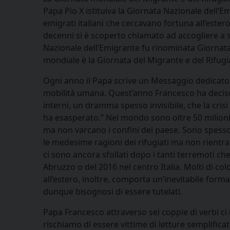
Papa Pio X istituiva la Giornata Nazionale dell’E
emigrati italiani che cercavano fortuna all’estero
decenni si è scoperto chiamato ad accogliere a s
Nazionale dell’Emigrante fu rinominata Giornata 
mondiale è la Giornata del Migrante e del Rifugi
Ogni anno il Papa scrive un Messaggio dedicato
mobilità umana. Quest’anno Francesco ha deciso 
interni, un dramma spesso invisibile, che la cri
ha esasperato.” Nel mondo sono oltre 50 milioni
ma non varcano i confini del paese. Sono spesso
le medesime ragioni dei rifugiati ma non rientran
ci sono ancora sfollati dopo i tanti terremoti ch
Abruzzo o del 2016 nel centro Italia. Molti di co
all’estero, inoltre, comporta un’inevitabile for
dunque bisognosi di essere tutelati.
Papa Francesco attraverso sei coppie di verbi ci
rischiamo di essere vittime di letture semplificat