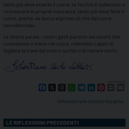
tanto più deve esserlo il cuore; se l’occhio è sollecitato a
riconoscere le proprie mancanze, tanto più deve farlo il
cuore, poiché «la bocca esprime ciò che dal cuore
sovrabbonda».
Le nostre parole, i nostri gesti partono dal tesoro che
custodiamo o meno nel cuore, redendoci capaci di
togliere la trave dal nostro occhio o di restare ciechi.
condividi su
Facebook
X
Threads
WhatsApp
Telegram
LinkedIn
Pinterest
Print
E
Riflessioni nelle festività liturgiche
LE RIFLESSIONI PRECEDENTI