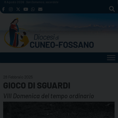
Skip
8 Agosto 2026
San Domenico, sacerdote
to
content
28 Febbraio 2025
GIOCO DI SGUARDI
VIII Domenica del tempo ordinario