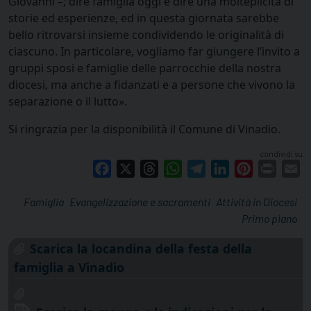
Giovanni –; dire famiglia oggi è dire una molteplicità di
storie ed esperienze, ed in questa giornata sarebbe
bello ritrovarsi insieme condividendo le originalità di
ciascuno. In particolare, vogliamo far giungere l’invito a
gruppi sposi e famiglie delle parrocchie della nostra
diocesi, ma anche a fidanzati e a persone che vivono la
separazione o il lutto».
Si ringrazia per la disponibilità il Comune di Vinadio.
condividi su
Facebook
X
Threads
WhatsApp
Telegram
LinkedIn
Pinterest
Print
E
Famiglia
Evangelizzazione e sacramenti
Attività in Diocesi
Primo piano
Scarica la locandina della festa della
famiglia a Vinadio