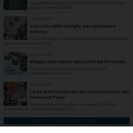
Appuntamenti estivi per offrire alcuni strumenti interpretativi
riguardo a temi di attualità
13 Luglio 2026
In ascolto delle famiglie, per camminare
insieme
Il racconto di alcuni membri dell'Ufficio famiglia diocesano alla
giornata regionale di La Thuile
10 Luglio 2026
Viaggio sulle tracce dei profeti del XX secolo
Dal 12 al 15 ottobre 2026. Iscrizioni presso l'Ufficio
pellegrinaggio diocesano.
6 Luglio 2026
La tre giorni estiva dei diaconi permanenti alla
Certosa di Pesio
Nel primo weekend di luglio la convivenza di fraternità e
condivisione con altri diaconi della provincia
TUTTI GLI ARTICOLI