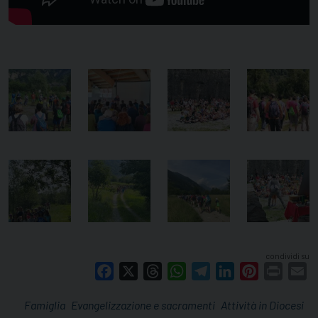
condividi su
Facebook
X
Threads
WhatsApp
Telegram
LinkedIn
Pinterest
Print
E
Famiglia
Evangelizzazione e sacramenti
Attività in Diocesi