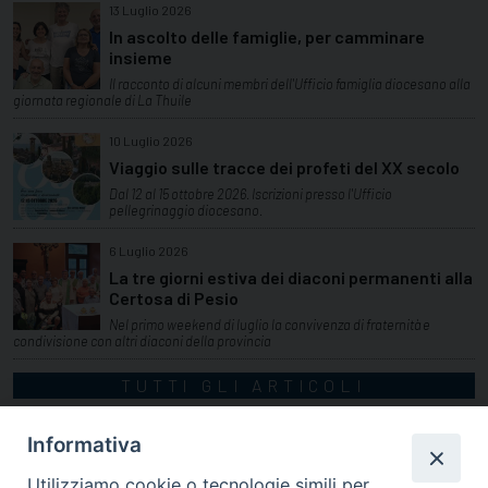
13 Luglio 2026
In ascolto delle famiglie, per camminare
insieme
Il racconto di alcuni membri dell'Ufficio famiglia diocesano alla
giornata regionale di La Thuile
10 Luglio 2026
Viaggio sulle tracce dei profeti del XX secolo
Dal 12 al 15 ottobre 2026. Iscrizioni presso l'Ufficio
pellegrinaggio diocesano.
6 Luglio 2026
La tre giorni estiva dei diaconi permanenti alla
Certosa di Pesio
Nel primo weekend di luglio la convivenza di fraternità e
condivisione con altri diaconi della provincia
TUTTI GLI ARTICOLI
Informativa
Utilizziamo cookie o tecnologie simili per