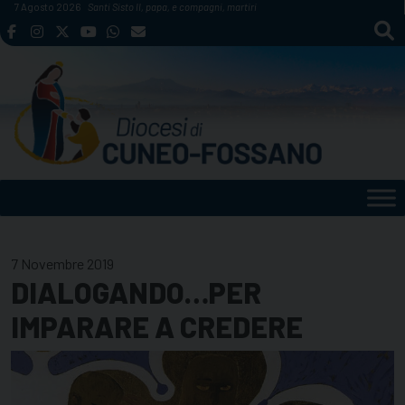
Skip
7 Agosto 2026
Santi Sisto II, papa, e compagni, martiri
to
content
7 Novembre 2019
DIALOGANDO…PER
IMPARARE A CREDERE