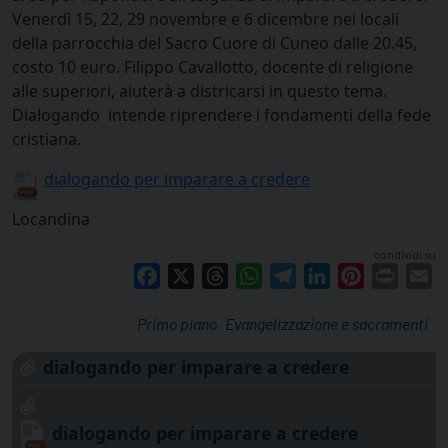
Venerdì 15, 22, 29 novembre e 6 dicembre nei locali
della parrocchia del Sacro Cuore di Cuneo dalle 20.45,
costo 10 euro. Filippo Cavallotto, docente di religione
alle superiori, aiuterà a districarsi in questo tema.
Dialogando intende riprendere i fondamenti della fede
cristiana.
dialogando per imparare a credere
Locandina
condividi su
Facebook
X
Threads
WhatsApp
Telegram
LinkedIn
Pinterest
Print
E
Primo piano
Evangelizzazione e sacramenti
dialogando per imparare a credere
dialogando per imparare a credere