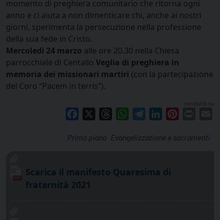
momento di preghiera comunitario che ritorna ogni
anno e ci aiuta a non dimenticare chi, anche ai nostri
giorni, sperimenta la persecuzione nella professione
della sua fede in Cristo.
Mercoledì 24 marzo
alle ore 20.30 nella Chiesa
parrocchiale di Centallo
Veglia di preghiera in
memoria dei missionari martiri
(con la partecipazione
del Coro “Pacem in terris”).
condividi su
Facebook
X
Threads
WhatsApp
Telegram
LinkedIn
Pinterest
Print
E
Primo piano
Evangelizzazione e sacramenti
Scarica il manifesto Quaresima di
fraternità 2021