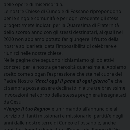
delle opere di misericordia.
Le nostre Chiese di Cuneo e di Fossano ripropongono
per le singole comunità e per ogni credente gli stessi
progetti/mete indicati per la Quaresima di Fraternità
dello scorso anno con gli stessi destinatari, ai quali nel
2020 non abbiamo potuto far giungere il frutto della
nostra solidarietà, data l’impossibilità di celebrare e
riunirci nelle nostre chiese.
Nelle pagine che seguono richiamiamo gli obiettivi
concreti per la nostra generosità quaresimale. Abbiamo
scelto come slogan l’espressione che sta nel cuore del
Padre Nostro
“dacci oggi il pane di ogni giorno”
e che
ci sembra possa essere declinato in altre tre brevissime
invocazioni nel corpo della stessa preghiera insegnataci
da Gesù.
«Venga il tuo Regno»
è un rimando all’annuncio e al
servizio di tanti missionari e missionarie, partiti/e negli
anni dalle nostre terre di Cuneo e Fossano e, anche
oggi, totalmente dedicati/e all’opera del Regno di Dio.