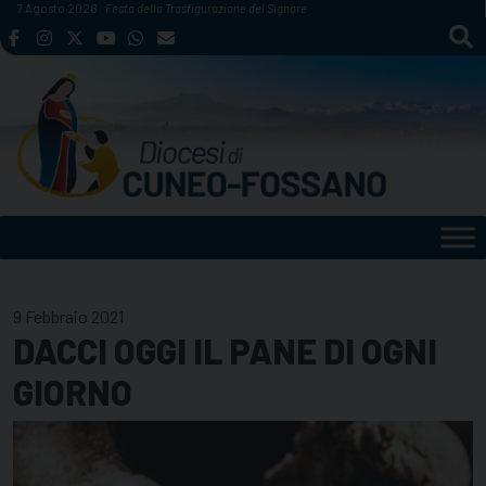
Skip
7 Agosto 2026
Festa della Trasfigurazione del Signore
to
content
9 Febbraio 2021
DACCI OGGI IL PANE DI OGNI
GIORNO