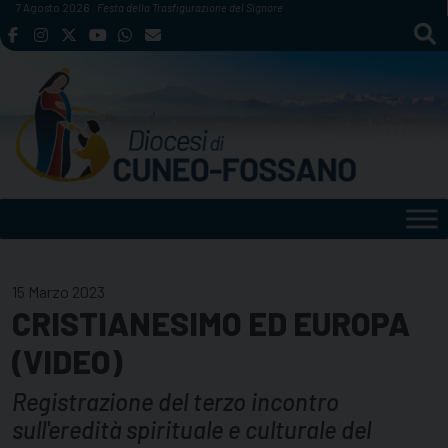
Skip
7 Agosto 2026
Festa della Trasfigurazione del Signore
to
content
15 Marzo 2023
CRISTIANESIMO ED EUROPA
(VIDEO)
Registrazione del terzo incontro
sull'eredità spirituale e culturale del