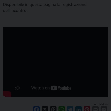
Disponibile in questa pagina la registrazione
dell’incontro.
condividi su
Facebook
X
Threads
WhatsApp
Telegram
LinkedIn
Pinterest
Print
E