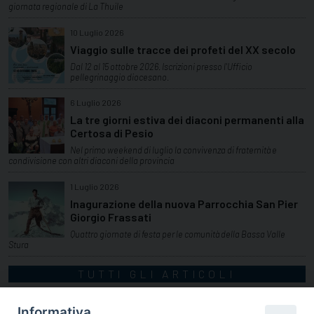
giornata regionale di La Thuile
10 Luglio 2026
Viaggio sulle tracce dei profeti del XX secolo
Dal 12 al 15 ottobre 2026. Iscrizioni presso l'Ufficio
pellegrinaggio diocesano.
6 Luglio 2026
La tre giorni estiva dei diaconi permanenti alla
Certosa di Pesio
Nel primo weekend di luglio la convivenza di fraternità e
condivisione con altri diaconi della provincia
1 Luglio 2026
Inagurazione della nuova Parrocchia San Pier
Giorgio Frassati
Quattro giornate di festa per le comunità della Bassa Valle
Stura
TUTTI GLI ARTICOLI
Informativa