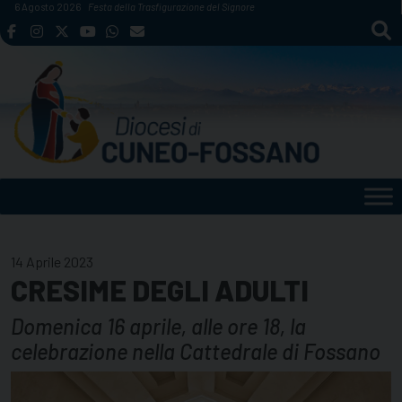
Skip
6 Agosto 2026
Festa della Trasfigurazione del Signore
to
content
14 Aprile 2023
CRESIME DEGLI ADULTI
Domenica 16 aprile, alle ore 18, la
celebrazione nella Cattedrale di Fossano