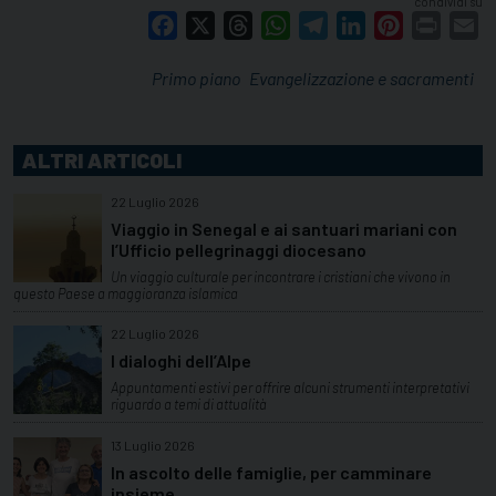
condividi su
Facebook
X
Threads
WhatsApp
Telegram
LinkedIn
Pinterest
Print
E
Primo piano
Evangelizzazione e sacramenti
ALTRI ARTICOLI
22 Luglio 2026
Viaggio in Senegal e ai santuari mariani con
l’Ufficio pellegrinaggi diocesano
Un viaggio culturale per incontrare i cristiani che vivono in
questo Paese a maggioranza islamica
22 Luglio 2026
I dialoghi dell’Alpe
Appuntamenti estivi per offrire alcuni strumenti interpretativi
riguardo a temi di attualità
13 Luglio 2026
In ascolto delle famiglie, per camminare
insieme