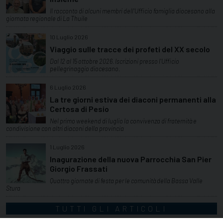
Il racconto di alcuni membri dell'Ufficio famiglia diocesano alla
giornata regionale di La Thuile
10 Luglio 2026
Viaggio sulle tracce dei profeti del XX secolo
Dal 12 al 15 ottobre 2026. Iscrizioni presso l'Ufficio
pellegrinaggio diocesano.
6 Luglio 2026
La tre giorni estiva dei diaconi permanenti alla
Certosa di Pesio
Nel primo weekend di luglio la convivenza di fraternità e
condivisione con altri diaconi della provincia
1 Luglio 2026
Inagurazione della nuova Parrocchia San Pier
Giorgio Frassati
Quattro giornate di festa per le comunità della Bassa Valle
Stura
TUTTI GLI ARTICOLI