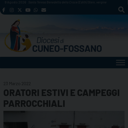
Skip
9 Agosto 2026
Santa Teresa Benedetta della Croce (Edith) Stein, vergine
to
content
23 Marzo 2022
ORATORI ESTIVI E CAMPEGGI
PARROCCHIALI