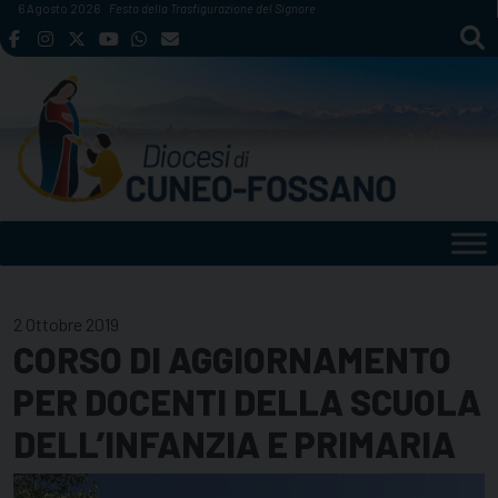
Skip
6 Agosto 2026
Festa della Trasfigurazione del Signore
to
content
2 Ottobre 2019
CORSO DI AGGIORNAMENTO
PER DOCENTI DELLA SCUOLA
DELL’INFANZIA E PRIMARIA