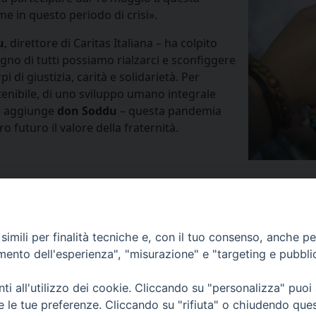
me in questo periodo di crisi».
u
, direttore di Caritas Italiana – ha colpito
no di tutti possiamo rialzarci e sconfiggere
i di giustizia, carità e solidarietà. Per
tenibile, di uno sviluppo umano integrale
 – aggiunge
don Soddu
– questa pandemia
 futuro il valore della fraternità.
imili per finalità tecniche e, con il tuo consenso, anche per 
amento dell'esperienza", "misurazione" e "targeting e pubbli
i all'utilizzo dei cookie. Cliccando su "personalizza" puoi
via Amedeo Rossi, 28 - 12100 
re le tue preferenze. Cliccando su "rifiuta" o chiudendo que
segreteriagenerale@diocesicu