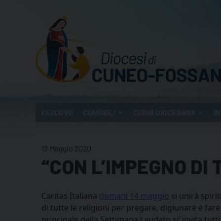
Skip
to
content
VESCOVO
CONSIGLI
CURIA DIOCESANA
IN
13 Maggio 2020
“CON L’IMPEGNO DI
Caritas Italiana
domani 14 maggio
si unirà spiri
di tutte le religioni per pregare, digiunare e fare 
principale della Settimana Laudato si’ invita tut