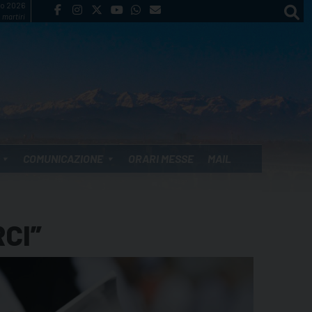
to 2026
 martiri
COMUNICAZIONE
ORARI MESSE
MAIL
CI”