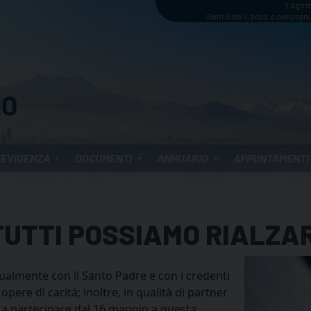
7 Agos
Santi Sisto II, papa, e compagni,
 EVIDENZA
DOCUMENTI
ANNUARIO
APPUNTAMENTI
 TUTTI POSSIAMO RIALZAR
tualmente con il Santo Padre e con i credenti
opere di carità; inoltre, in qualità di partner
ti a partecipare dal 16 maggio a questa