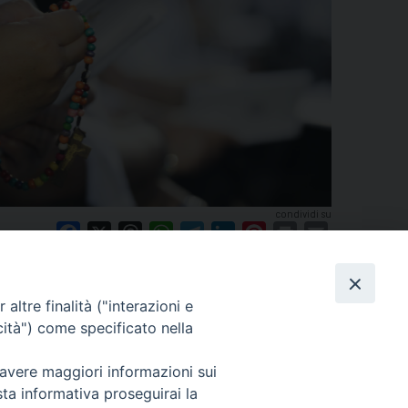
condividi su
Facebook
X
Threads
WhatsApp
Telegram
LinkedIn
Pinterest
Print
Email
Carità e impegno sociale
altre finalità ("interazioni e
cità") come specificato nella
 avere maggiori informazioni sui
Cuneo
sta informativa proseguirai la
neofossano.it