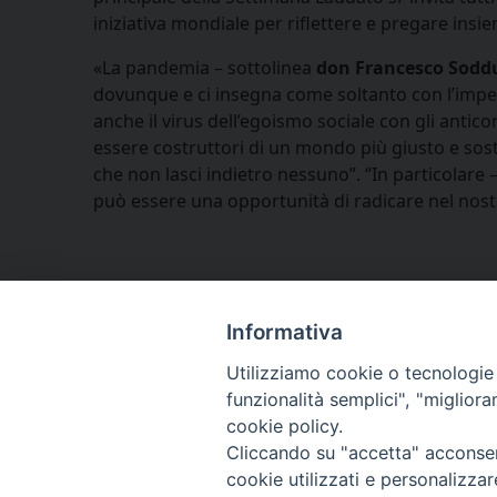
iniziativa mondiale per riflettere e pregare insie
«La pandemia – sottolinea
don Francesco Sodd
dovunque e ci insegna come soltanto con l’impeg
anche il virus dell’egoismo sociale con gli anticorp
essere costruttori di un mondo più giusto e sos
che non lasci indietro nessuno”. “In particolare
può essere una opportunità di radicare nel nostro
Informativa
Utilizziamo cookie o tecnologie s
funzionalità semplici", "miglior
cookie policy.
Cliccando su "accetta" acconsent
cookie utilizzati e personalizza