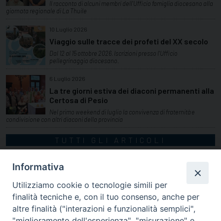
Il racconto di alcuni membri dell'Ufficio famiglia diocesano alla
giornata regionale di La Thuile
10 Luglio 2026
Viaggio sulle tracce dei profeti del XX secolo
Dal 12 al 15 ottobre 2026. Iscrizioni presso l'Ufficio
pellegrinaggio diocesano.
6 Luglio 2026
La tre giorni estiva dei diaconi permanenti alla
Certosa di Pesio
Nel primo weekend di luglio la convivenza di fraternità e
condivisione con altri diaconi della provincia
TUTTI GLI ARTICOLI
Informativa
Utilizziamo cookie o tecnologie simili per
finalità tecniche e, con il tuo consenso, anche per
altre finalità ("interazioni e funzionalità semplici",
"miglioramento dell'esperienza", "misurazione" e