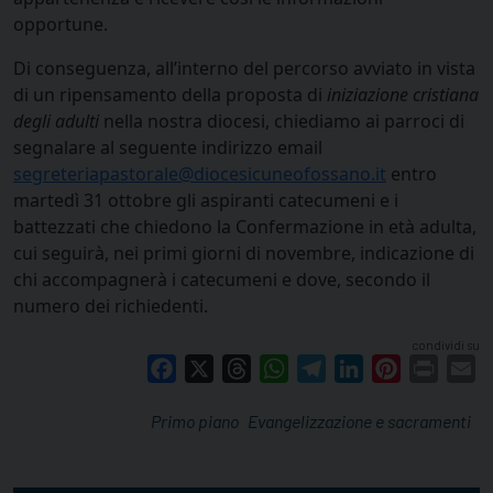
opportune.
Di conseguenza, all’interno del percorso avviato in vista
di un ripensamento della proposta di
iniziazione cristiana
degli adulti
nella nostra diocesi, chiediamo ai parroci di
segnalare al seguente indirizzo email
segreteriapastorale@diocesicuneofossano.it
entro
martedì 31 ottobre gli aspiranti catecumeni e i
battezzati che chiedono la Confermazione in età adulta,
cui seguirà, nei primi giorni di novembre, indicazione di
chi accompagnerà i catecumeni e dove, secondo il
numero dei richiedenti.
condividi su
Facebook
X
Threads
WhatsApp
Telegram
LinkedIn
Pinterest
Print
E
Primo piano
Evangelizzazione e sacramenti