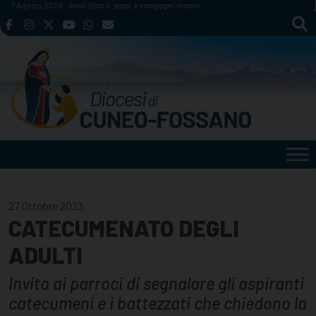
Skip
7 Agosto 2026
Santi Sisto II, papa, e compagni, martiri
to
content
27 Ottobre 2023
CATECUMENATO DEGLI
ADULTI
Invito ai parroci di segnalare gli aspiranti
catecumeni e i battezzati che chiedono la