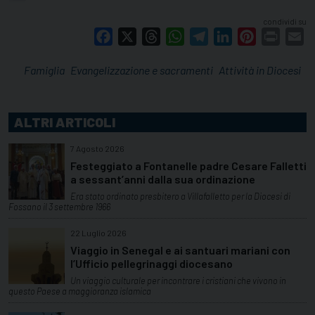
condividi su
Facebook
X
Threads
WhatsApp
Telegram
LinkedIn
Pinterest
Print
E
Famiglia
Evangelizzazione e sacramenti
Attività in Diocesi
ALTRI ARTICOLI
7 Agosto 2026
Festeggiato a Fontanelle padre Cesare Falletti
a sessant’anni dalla sua ordinazione
Era stato ordinato presbitero a Villafalletto per la Diocesi di
Fossano il 3 settembre 1966
22 Luglio 2026
Viaggio in Senegal e ai santuari mariani con
l’Ufficio pellegrinaggi diocesano
Un viaggio culturale per incontrare i cristiani che vivono in
questo Paese a maggioranza islamica