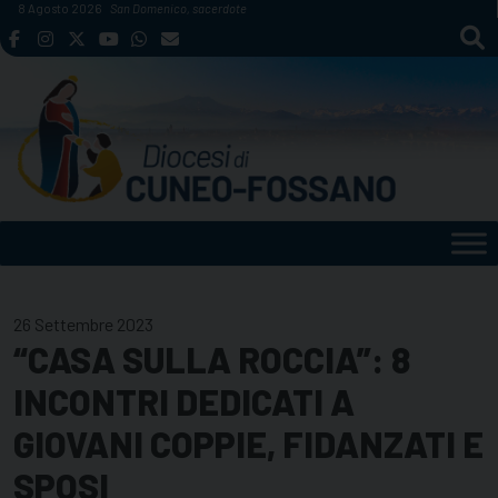
Skip
8 Agosto 2026
San Domenico, sacerdote
to
content
26 Settembre 2023
“CASA SULLA ROCCIA”: 8
INCONTRI DEDICATI A
GIOVANI COPPIE, FIDANZATI E
SPOSI