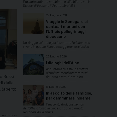
Era stato ordinato presbitero a Villafalletto per la
Diocesi di Fossano il 3 settembre 1966
22 Luglio 2026
Viaggio in Senegal e ai
santuari mariani con
l’Ufficio pellegrinaggi
diocesano
Un viaggio culturale per incontrare i cristiani che
vivono in questo Paese a maggioranza islamica
22 Luglio 2026
I dialoghi dell’Alpe
Appuntamenti estivi per offrire
alcuni strumenti interpretativi
eo Rossi
riguardo a temi di attualità
dì dalle
13 Luglio 2026
, (aperto
In ascolto delle famiglie,
per camminare insieme
Il racconto di alcuni membri
dell'Ufficio famiglia diocesano alla giornata
regionale di La Thuile
condividi su