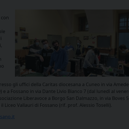
p con
ole
i
,
n
no
presso gli uffici della Caritas diocesana a Cuneo in via Amed
0) e a Fossano in via Dante Livio Bianco 7 (dal lunedì al vener
’Associazione Liberavoce a Borgo San Dalmazzo, in via Boves 5
il Liceo Vallauri di Fossano (rif. prof. Alessio Toselli).
sano.it