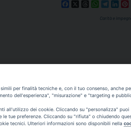
Facebook
X
Threads
WhatsApp
Telegram
Linke
P
Carità e impegn
imili per finalità tecniche e, con il tuo consenso, anche per 
amento dell'esperienza", "misurazione" e "targeting e pubbli
i all'utilizzo dei cookie. Cliccando su "personalizza" puoi
re le tue preferenze. Cliccando su "rifiuta" o chiudendo que
via Amedeo Rossi, 28 - 12100 
okie tecnici. Ulteriori informazioni sono disponibili nella
coo
segreteriagenerale@diocesicu