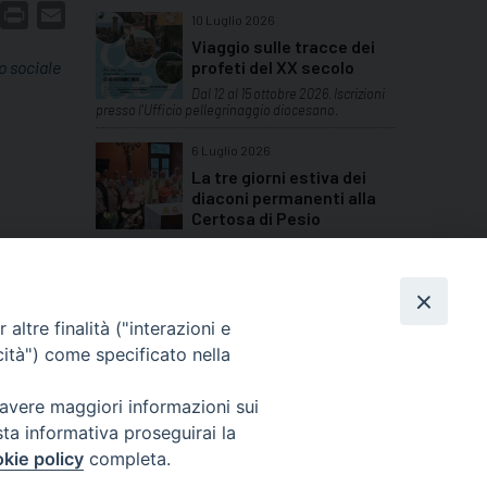
dIn
interest
Print
Email
10 Luglio 2026
Viaggio sulle tracce dei
o sociale
profeti del XX secolo
Dal 12 al 15 ottobre 2026. Iscrizioni
presso l'Ufficio pellegrinaggio diocesano.
6 Luglio 2026
La tre giorni estiva dei
diaconi permanenti alla
Certosa di Pesio
Nel primo weekend di luglio la convivenza di
fraternità e condivisione con altri diaconi della
provincia
TUTTI GLI ARTICOLI
altre finalità ("interazioni e
cità") come specificato nella
 avere maggiori informazioni sui
sta informativa proseguirai la
Cuneo
kie policy
completa.
neofossano.it