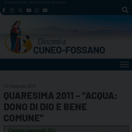
Skip
8 Agosto 2026
San Domenico, sacerdote
to
content
24 Febbraio 2011
QUARESIMA 2011 – “ACQUA:
DONO DI DIO E BENE
COMUNE”