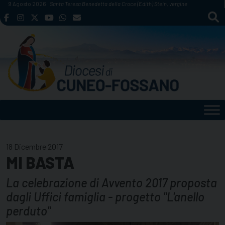
Skip
9 Agosto 2026
Santa Teresa Benedetta della Croce (Edith) Stein, vergine
to
content
18 Dicembre 2017
MI BASTA
La celebrazione di Avvento 2017 proposta
dagli Uffici famiglia - progetto "L'anello
perduto"