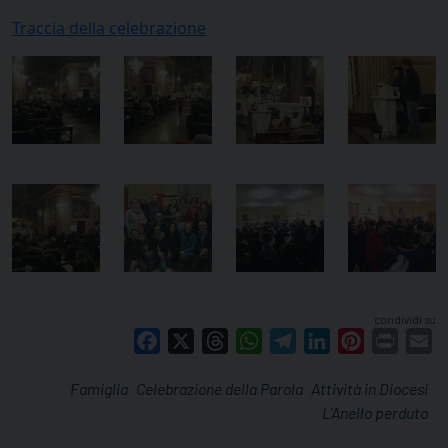
Traccia della celebrazione
condividi su
Facebook
X
Threads
WhatsApp
Telegram
LinkedIn
Pinterest
Print
E
Famiglia
Celebrazione della Parola
Attività in Diocesi
L'Anello perduto