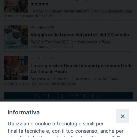
insieme
Il racconto di alcuni membri dell'Ufficio famiglia diocesano alla
giornata regionale di La Thuile
10 Luglio 2026
Viaggio sulle tracce dei profeti del XX secolo
Dal 12 al 15 ottobre 2026. Iscrizioni presso l'Ufficio
pellegrinaggio diocesano.
6 Luglio 2026
La tre giorni estiva dei diaconi permanenti alla
Certosa di Pesio
Nel primo weekend di luglio la convivenza di fraternità e
condivisione con altri diaconi della provincia
TUTTI GLI ARTICOLI
Informativa
Utilizziamo cookie o tecnologie simili per
finalità tecniche e, con il tuo consenso, anche per