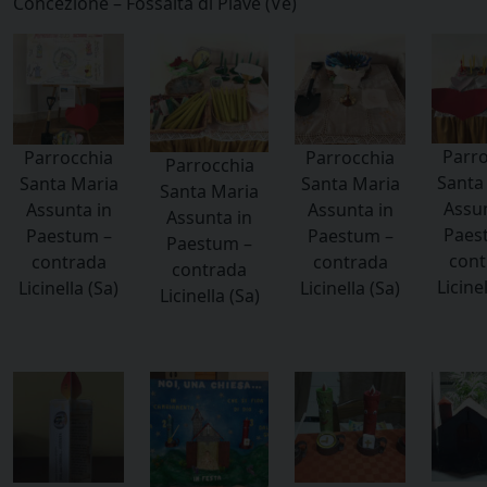
Concezione – Fossalta di Piave (Ve)
Parro
Parrocchia
Parrocchia
Parrocchia
Santa
Santa Maria
Santa Maria
Santa Maria
Assun
Assunta in
Assunta in
Assunta in
Paes
Paestum –
Paestum –
Paestum –
cont
contrada
contrada
contrada
Licinel
Licinella (Sa)
Licinella (Sa)
Licinella (Sa)