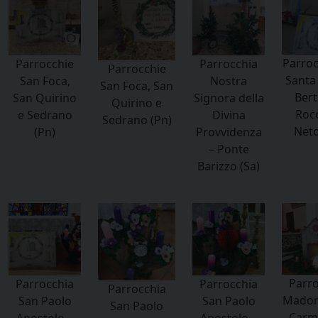
Parroc
Parrocchie
Parrocchia
Parrocchie
Santa
San Foca,
Nostra
San Foca, San
Berti
San Quirino
Signora della
Quirino e
Rocc
e Sedrano
Divina
Sedrano (Pn)
Neto
(Pn)
Provvidenza
– Ponte
Barizzo (Sa)
Parro
Parrocchia
Parrocchia
Parrocchia
Madon
San Paolo
San Paolo
San Paolo
Carmi
Apostolo –
Apostolo –