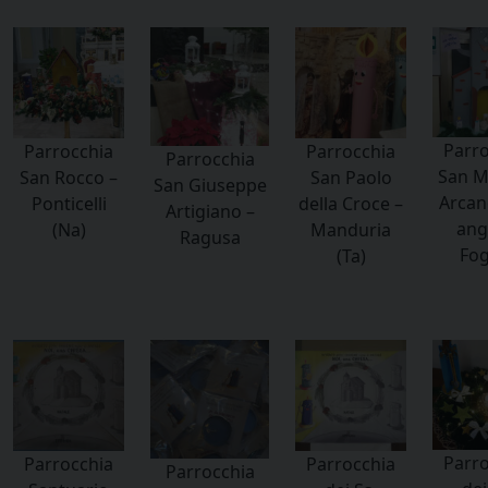
Parro
Parrocchia
Parrocchia
Parrocchia
San M
San Rocco –
San Paolo
San Giuseppe
Arcan
Ponticelli
della Croce –
Artigiano –
ange
(Na)
Manduria
Ragusa
Fog
(Ta)
Parro
Parrocchia
Parrocchia
Parrocchia