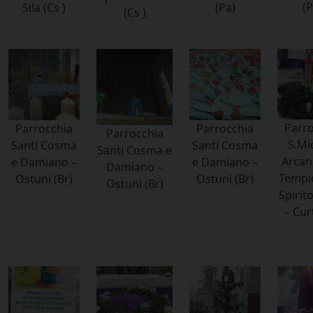
(P
Sila (Cs )
(Pa)
(Cs )
Parro
Parrocchia
Parrocchia
Parrocchia
S.Mi
Santi Cosma
Santi Cosma
Santi Cosma e
Arcan
e Damiano –
e Damiano –
Damiano –
Tempio
Ostuni (Br)
Ostuni (Br)
Ostuni (Br)
Spirit
– Curt