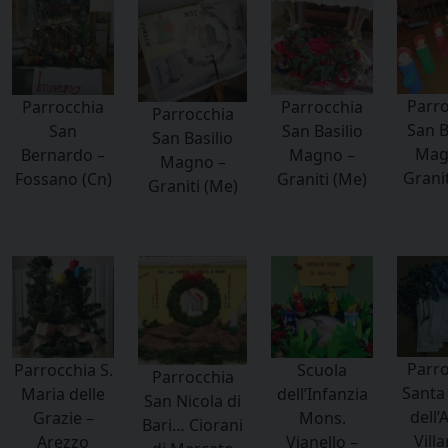
Parro
Parrocchia
Parrocchia
Parrocchia
San B
San
San Basilio
San Basilio
Mag
Bernardo –
Magno –
Magno –
Granit
Fossano (Cn)
Graniti (Me)
Graniti (Me)
Parro
Parrocchia S.
Scuola
Parrocchia
Santa
Maria delle
dell’Infanzia
San Nicola di
dell’
Grazie –
Mons.
Bari… Ciorani
Villa
Arezzo
Vianello –