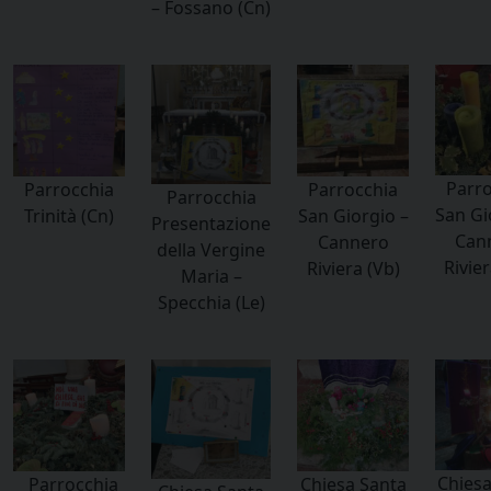
– Fossano (Cn)
Parro
Parrocchia
Parrocchia
Parrocchia
San Gi
Trinità (Cn)
San Giorgio –
Presentazione
Can
Cannero
della Vergine
Rivier
Riviera (Vb)
Maria –
Specchia (Le)
Chiesa
_Parrocchia
Chiesa Santa