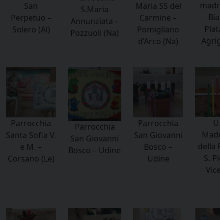
madr
San
Maria SS del
S.Maria
Bia
Perpetuo –
Carmine –
Annunziata –
Plat
Solero (Al)
Pomigliano
Pozzuoli (Na)
Agri
d’Arco (Na)
U.
Parrocchia
Parrocchia
Parrocchia
Mad
Santa Sofia V.
San Giovanni
San Giovanni
della 
e M. –
Bosco –
Bosco – Udine
S. Pi
Corsano (Le)
Udine
Vic