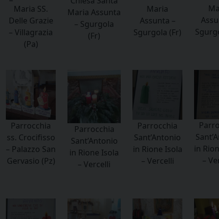
Chiesa Santa
Ma
Maria SS.
Maria
Maria Assunta
Assu
Delle Grazie
Assunta –
– Sgurgola
Sgurgo
– Villagrazia
Sgurgola (Fr)
(Fr)
(Pa)
Parro
Parrocchia
Parrocchia
Parrocchia
Sant’A
ss. Crocifisso
Sant’Antonio
Sant’Antonio
in Rion
– Palazzo San
in Rione Isola
in Rione Isola
– Ver
Gervasio (Pz)
– Vercelli
– Vercelli