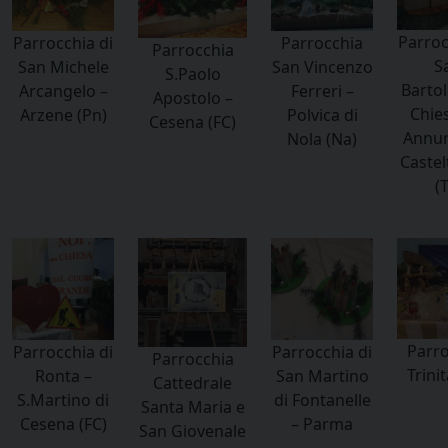
Parroc
Parrocchia di
Parrocchia
Parrocchia
S
San Michele
San Vincenzo
S.Paolo
Barto
Arcangelo –
Ferreri –
Apostolo –
Chies
Arzene (Pn)
Polvica di
Cesena (FC)
Annun
Nola (Na)
Castel
(T
Parro
Parrocchia di
Parrocchia di
Parrocchia
Trinit
Ronta –
San Martino
Cattedrale
S.Martino di
di Fontanelle
Santa Maria e
Cesena (FC)
– Parma
San Giovenale