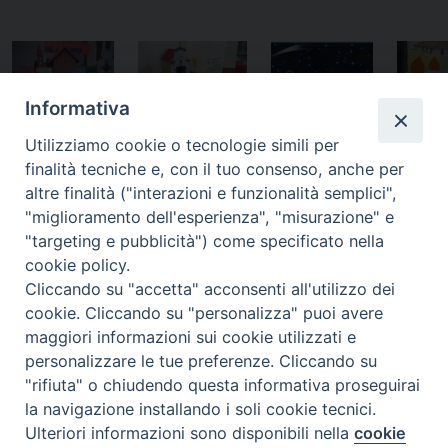
Informativa
Utilizziamo cookie o tecnologie simili per
Parro
Parrocchia di
Parrocchia di
Parrocchia di
finalità tecniche e, con il tuo consenso, anche per
Sa
Cristo Re –
San
San Giuseppe
altre finalità ("interazioni e funzionalità semplici",
Famig
Civitanova
Giuseppe -
-Villa San
"miglioramento dell'esperienza", "misurazione" e
Nazar
Marche (Mc)
Villa San
Giuseppe (Rc)
"targeting e pubblicità") come specificato nella
Fabria
Giuseppe
cookie policy.
(Rc)
Cliccando su "accetta" acconsenti all'utilizzo dei
cookie. Cliccando su "personalizza" puoi avere
maggiori informazioni sui cookie utilizzati e
personalizzare le tue preferenze. Cliccando su
"rifiuta" o chiudendo questa informativa proseguirai
la navigazione installando i soli cookie tecnici.
Ulteriori informazioni sono disponibili nella
cookie
Preferenze Cookie
Parro
Parrocchia
Parrocchia