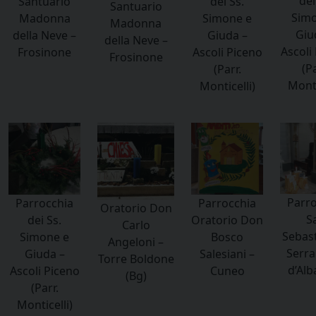
dei
Santuario
dei Ss.
Santuario
Simo
Madonna
Simone e
Madonna
Giu
della Neve –
Giuda –
della Neve –
Ascoli
Frosinone
Ascoli Piceno
Frosinone
(Pa
(Parr.
Monti
Monticelli)
Parro
Parrocchia
Parrocchia
Oratorio Don
S
dei Ss.
Oratorio Don
Carlo
Sebast
Simone e
Bosco
Angeloni –
Serra
Giuda –
Salesiani –
Torre Boldone
d’Alb
Ascoli Piceno
Cuneo
(Bg)
(Parr.
Monticelli)