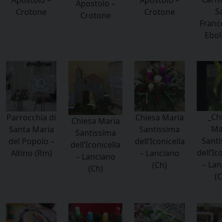
Apostolo –
S
Crotone
Crotone
Crotone
Franc
Eboli
_Ch
Parrocchia di
Chiesa Maria
Chiesa Maria
Ma
Santa Maria
Santissima
Santissima
Santi
del Popolo –
dell’Iconicella
dell’Iconicella
dell’Ic
Altino (Rm)
– Lanciano
– Lanciano
– Lan
(Ch)
(Ch)
(C