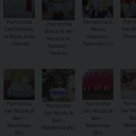
Parro
Parrocchia
Parrocchia S.
_Parrocchia
San Bi
Sant’Antonio
Nicola
Maria SS del
Doues
in Rione Isola
Vescovo –
Rosario in
– Vercelli
Palermiti (Cz)
Talsano –
Taranto
Parro
Parrocchia
Parrocchia
Parrocchia
San Ni
San Nicola di
San Nicola di
San Nicola di
Bar
Bari –
Bari –
Bari –
Mam
Mammola
Mammola
Mammola (Rc)
(R
(Rc)
(Rc)