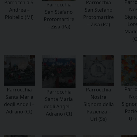
Parro
Parrocchia S.
Parrocchia
Parrocchia
Nos
Andrea –
San Stefano
San Stefano
Signo
Pioltello (Mi)
Protomartire
Protomartire
Lore
– Zisa (Pa)
– Zisa (Pa)
Madd
(C
Parro
Parrocchia
Parrocchia
Parrocchia
Nos
Santa Maria
Nostra
Santa Maria
Signor
degli Angeli –
Signora della
degli Angeli –
Pazie
Adrano (Ct)
Pazienza –
Adrano (Ct)
Uri 
Uri (Ss)