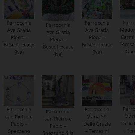
Parro
Parrocchia
Parrocchia
Parrocchia
Madon
Ave Gratia
Ave Gratia
Ave Gratia
Carmin
Plena –
Plena –
Plena –
Teresa 
Boscotrecase
Boscotrecase
Boscotrecase
– Gaet
(Na)
(Na)
(Na)
Parro
Parrocchia
Parrocchia
Parrocchia
Mari
san Pietro e
Maria SS.
san Pietro e
Delle 
Paolo –
Delle Grazie
Paolo –
– Ter
Spezzano
– Terrasini
Spezzano Sila