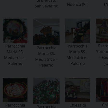
di Mercato
(N
Fidenza (Pr)
San Severino
Parro
Parrocchia
Parrocchia
Parrocchia
Spirit
Maria SS.
Maria SS.
Maria SS.
– Fo
Mediatrice –
Mediatrice –
Mediatrice –
(C
Palerno
Palerno
Palerno
Chi
Parrocchia
Chiesa di
Parrocchia