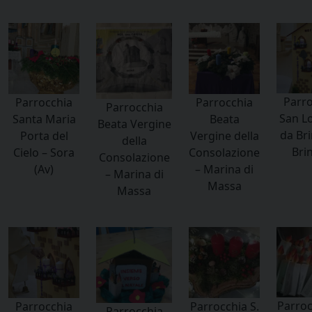
Parro
Parrocchia
Parrocchia
Parrocchia
San L
Santa Maria
Beata
Beata Vergine
da Bri
Porta del
Vergine della
della
Brin
Cielo – Sora
Consolazione
Consolazione
(Av)
– Marina di
– Marina di
Massa
Massa
Parroc
Parrocchia
Parrocchia S.
Parrocchia