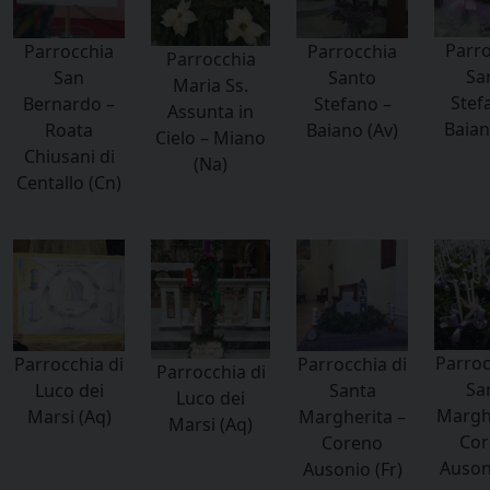
Parro
Parrocchia
Parrocchia
Parrocchia
Sa
San
Santo
Maria Ss.
Stef
Bernardo –
Stefano –
Assunta in
Baian
Roata
Baiano (Av)
Cielo – Miano
Chiusani di
(Na)
Centallo (Cn)
Parroc
Parrocchia di
Parrocchia di
Parrocchia di
Sa
Luco dei
Santa
Luco dei
Marghe
Marsi (Aq)
Margherita –
Marsi (Aq)
Cor
Coreno
Ausoni
Ausonio (Fr)