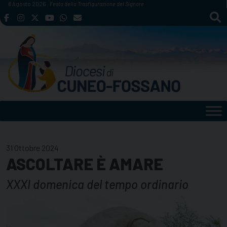
Skip
6 Agosto 2026
Festa della Trasfigurazione del Signore
to
content
31 Ottobre 2024
ASCOLTARE È AMARE
XXXI domenica del tempo ordinario