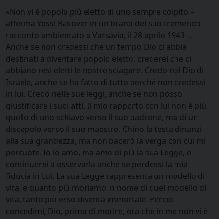
«Non vi è popolo più eletto di uno sempre colpito –
afferma Yossl Rakover in un brano del suo tremendo
racconto ambientato a Varsavia, il 28 aprile 1943 -.
Anche se non credessi che un tempo Dio ci abbia
destinati a diventare popolo eletto, crederei che ci
abbiano resi eletti le nostre sciagure. Credo nel Dio di
Israele, anche se ha fatto di tutto perché non credessi
in lui. Credo nelle sue leggi, anche se non posso
giustificare i suoi atti. Il mio rapporto con lui non è più
quello di uno schiavo verso il suo padrone, ma di un
discepolo verso il suo maestro. Chino la testa dinanzi
alla sua grandezza, ma non bacerò la verga con cui mi
percuote. Io lo amo, ma amo di più la sua Legge, e
continuerei a osservarla anche se perdessi la mia
fiducia in Lui. La sua Legge rappresenta un modello di
vita, e quanto più moriamo in nome di quel modello di
vita, tanto più esso diventa immortale. Perciò
concedimi, Dio, prima di morire, ora che in me non vi è