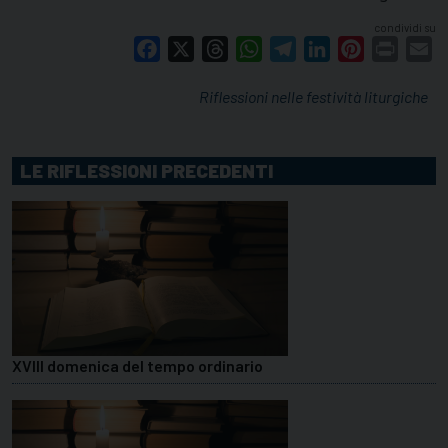
condividi su
Facebook
X
Threads
WhatsApp
Telegram
LinkedIn
Pinterest
Print
E
Riflessioni nelle festività liturgiche
LE RIFLESSIONI PRECEDENTI
XVIII domenica del tempo ordinario