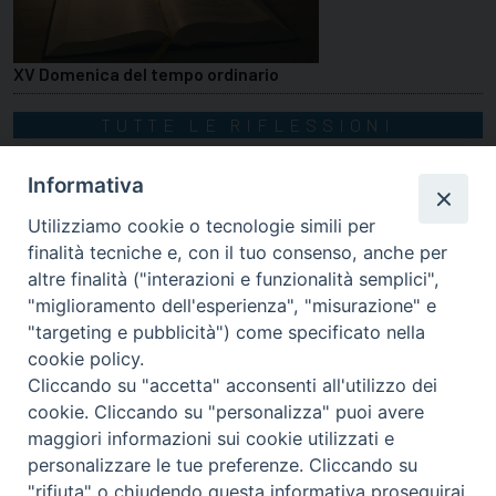
XV Domenica del tempo ordinario
TUTTE LE RIFLESSIONI
Informativa
Utilizziamo cookie o tecnologie simili per
finalità tecniche e, con il tuo consenso, anche per
altre finalità ("interazioni e funzionalità semplici",
"miglioramento dell'esperienza", "misurazione" e
"targeting e pubblicità") come specificato nella
cookie policy.
Cliccando su "accetta" acconsenti all'utilizzo dei
cookie. Cliccando su "personalizza" puoi avere
via Amedeo Rossi, 28 - 12100 Cuneo
maggiori informazioni sui cookie utilizzati e
segreteriagenerale@diocesicuneofossano.it
personalizzare le tue preferenze. Cliccando su
c.f. 96017380047
"rifiuta" o chiudendo questa informativa proseguirai