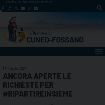
Skip
8 Agosto 2026
San Domenico, sacerdote
to
content
1 Febbraio 2021
ANCORA APERTE LE
RICHIESTE PER
#RIPARTIREINSIEME