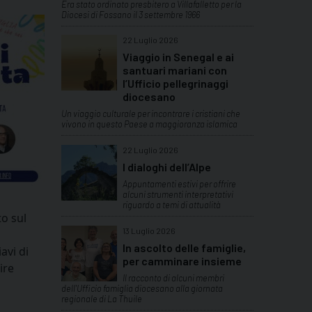
Era stato ordinato presbitero a Villafalletto per la
Diocesi di Fossano il 3 settembre 1966
22 Luglio 2026
Viaggio in Senegal e ai
santuari mariani con
l’Ufficio pellegrinaggi
diocesano
Un viaggio culturale per incontrare i cristiani che
vivono in questo Paese a maggioranza islamica
22 Luglio 2026
I dialoghi dell’Alpe
Appuntamenti estivi per offrire
alcuni strumenti interpretativi
riguardo a temi di attualità
to sul
13 Luglio 2026
In ascolto delle famiglie,
avi di
per camminare insieme
ire
Il racconto di alcuni membri
dell'Ufficio famiglia diocesano alla giornata
regionale di La Thuile