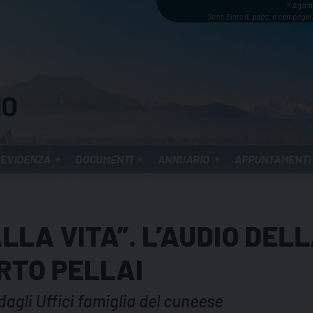
7 Agos
Santi Sisto II, papa, e compagni,
 EVIDENZA
DOCUMENTI
ANNUARIO
APPUNTAMENTI
ALLA VITA”. L’AUDIO DEL
RTO PELLAI
gli Uffici famiglia del cuneese