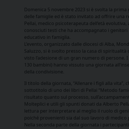
Domenica 5 novembre 2023 si è svolta la prima 
delle famiglie ed è stato invitato ad offrire una r
Pellai, medico psicoterapeuta dell’età evolutiva,
conosciuti testi che ha accompagnato i genitori 
educativo in famiglia.
L’evento, organizzato dalle diocesi di Alba, Mo
Saluzzo, si è svolto presso la casa di spiritualità d
visto l’adesione di un gran numero di persone. I 
130 bambini) hanno vissuto una giornata all’ins
della condivisione.
Il titolo della giornata, “Allenare i figli alla vita
sottotitolo di uno dei libri di Pellai “Metodo fami
risultato quanto sul processo, sull’accampament
Molteplici e utili gli spunti donati da Alberto Pel
lettura per interpretare al meglio il ruolo di gen
poiché provenienti sia dal suo lavoro di medico p
Nella seconda parte della giornata i partecipanti