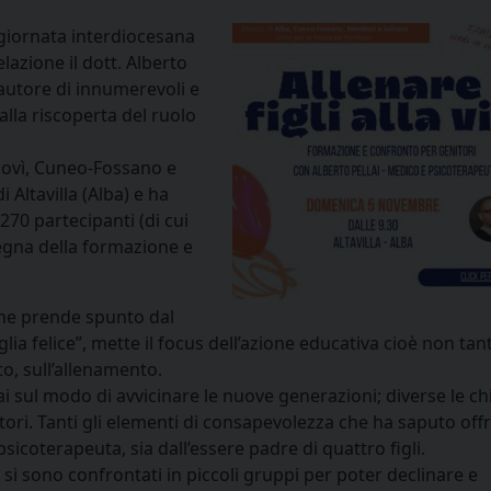
giornata interdiocesana
elazione il dott. Alberto
 autore di innumerevoli e
alla riscoperta del ruolo
ndovì, Cuneo-Fossano e
i Altavilla (Alba) e ha
270 partecipanti (di cui
egna della formazione e
”, che prende spunto dal
glia felice”, mette il focus dell’azione educativa cioè non tan
o, sull’allenamento.
lai sul modo di avvicinare le nuove generazioni; diverse le chi
itori. Tanti gli elementi di consapevolezza che ha saputo offr
sicoterapeuta, sia dall’essere padre di quattro figli.
 si sono confrontati in piccoli gruppi per poter declinare e