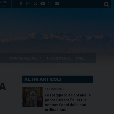
to 2026
 martiri
COMUNICAZIONE
ORARI MESSE
MAIL
ALTRI ARTICOLI
LA
7 Agosto 2026
Festeggiato a Fontanelle
padre Cesare Falletti a
sessant’anni dalla sua
ordinazione