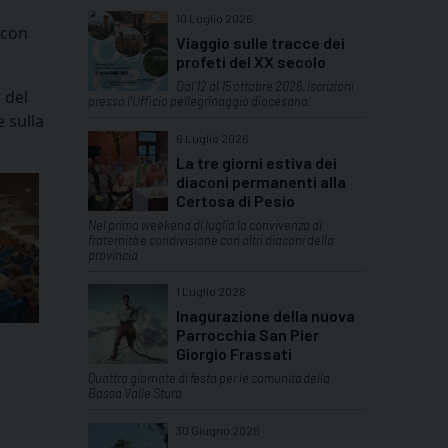
10 Luglio 2026
 con
Viaggio sulle tracce dei
profeti del XX secolo
Dal 12 al 15 ottobre 2026. Iscrizioni
 del
presso l'Ufficio pellegrinaggio diocesano.
 sulla
6 Luglio 2026
La tre giorni estiva dei
diaconi permanenti alla
Certosa di Pesio
Nel primo weekend di luglio la convivenza di
fraternità e condivisione con altri diaconi della
provincia
1 Luglio 2026
Inagurazione della nuova
Parrocchia San Pier
Giorgio Frassati
Quattro giornate di festa per le comunità della
Bassa Valle Stura
30 Giugno 2026