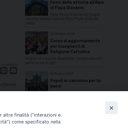
Inizio delle attività all’Alpe
di Papa Giovanni
Nella Messa di domenica 5 luglio
viene benedetta l’icona di Maria Madre di Dio del
creato
25 Giugno 2026
Corso di aggiornamento
per insegnanti di
Religione Cattolica
Artigiani di una pace disarmante: sentieri educativi
per la scuola di oggi
condividi su
dIn
interest
Print
Email
19 Giugno 2026
Popoli in cammino per la
in Diocesi
pace!
Domenica 14 giugno a Valdocco in
Torino si sono ritrovate tante comunità etniche del
Piemonte
TUTTI GLI ARTICOLI
altre finalità ("interazioni e
cità") come specificato nella