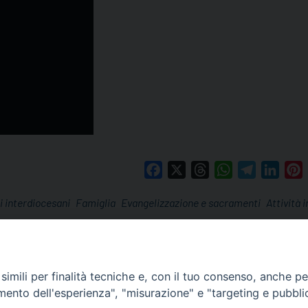
Facebook
X
Threads
WhatsApp
Telegram
Linke
P
i interdiocesani
Famiglia
Evangelizzazione e sacramenti
Attività 
imili per finalità tecniche e, con il tuo consenso, anche per 
amento dell'esperienza", "misurazione" e "targeting e pubbli