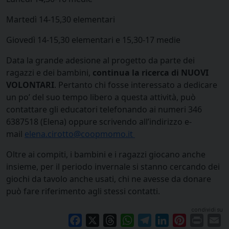
Martedì 14-15,30 elementari
Giovedì 14-15,30 elementari e 15,30-17 medie
Data la grande adesione al progetto da parte dei
ragazzi e dei bambini,
continua la ricerca di NUOVI
VOLONTARI
. Pertanto chi fosse interessato a dedicare
un po’ del suo tempo libero a questa attività, può
contattare gli educatori telefonando ai numeri 346
6387518 (Elena) oppure scrivendo all’indirizzo e-
mail
elena.cirotto@coopmomo.it
Oltre ai compiti, i bambini e i ragazzi giocano anche
insieme, per il periodo invernale si stanno cercando dei
giochi da tavolo anche usati, chi ne avesse da donare
può fare riferimento agli stessi contatti.
condividi su
Facebook
X
Threads
WhatsApp
Telegram
LinkedIn
Pinterest
Print
E