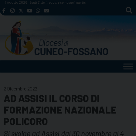
Skip
7 Agosto 2026
Santi Sisto II, papa, e compagni, martiri
to
content
2 Dicembre 2022
AD ASSISI IL CORSO DI
FORMAZIONE NAZIONALE
POLICORO
Si svolge ad Assisi dal 30 novembre al 4