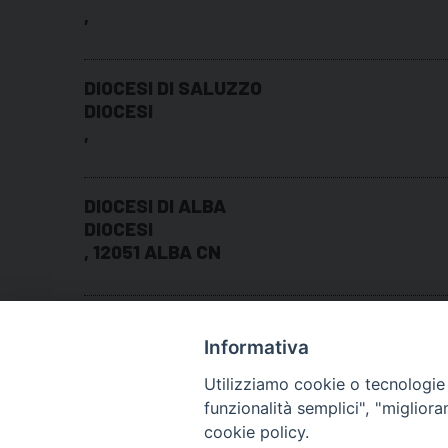
,
DIOCESI DI SALUZZO
DIOCESI
,
DIOCESI DI ALBA
DIOCESI
, 12051 ALBA CN
DIOCESI DI CUNEO-FOSSANO
DIOCESI
Informativa
AMEDEO ROSSI 28, 12100 CUNEO CN
Utilizziamo cookie o tecnologie s
funzionalità semplici", "miglior
cookie policy.