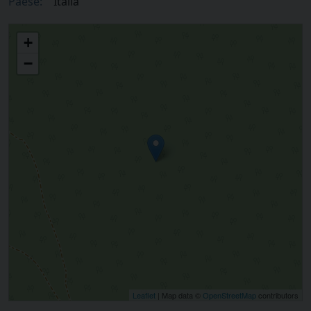
Paese:
Italia
Diocesi di Fossano
+
−
Leaflet
| Map data ©
OpenStreetMap
contributors