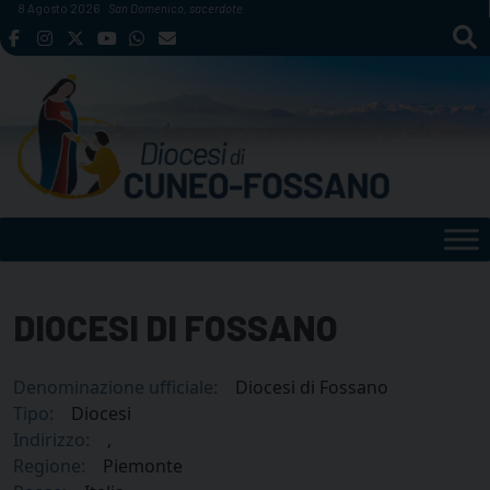
Skip
8 Agosto 2026
San Domenico, sacerdote
to
content
DIOCESI DI FOSSANO
Denominazione ufficiale:
Diocesi di Fossano
Tipo:
Diocesi
Indirizzo:
,
Regione:
Piemonte