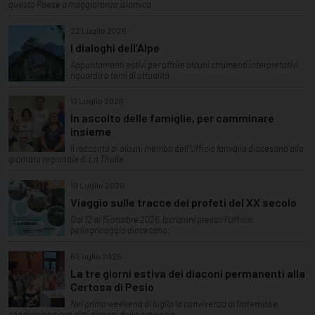
questo Paese a maggioranza islamica
22 Luglio 2026
I dialoghi dell’Alpe
Appuntamenti estivi per offrire alcuni strumenti interpretativi
riguardo a temi di attualità
13 Luglio 2026
In ascolto delle famiglie, per camminare
insieme
Il racconto di alcuni membri dell'Ufficio famiglia diocesano alla
giornata regionale di La Thuile
10 Luglio 2026
Viaggio sulle tracce dei profeti del XX secolo
Dal 12 al 15 ottobre 2026. Iscrizioni presso l'Ufficio
pellegrinaggio diocesano.
6 Luglio 2026
La tre giorni estiva dei diaconi permanenti alla
Certosa di Pesio
Nel primo weekend di luglio la convivenza di fraternità e
condivisione con altri diaconi della provincia