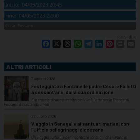
Inizio:
04/05/2023 20:45
Fine:
04/05/2023 22:00
Città:
Fossano
condividi su
Facebook
X
Threads
WhatsApp
Telegram
LinkedIn
Pinterest
Print
E
ALTRI ARTICOLI
7 Agosto 2026
Festeggiato a Fontanelle padre Cesare Falletti
a sessant’anni dalla sua ordinazione
Era stato ordinato presbitero a Villafalletto per la Diocesi di
Fossano il 3 settembre 1966
22 Luglio 2026
Viaggio in Senegal e ai santuari mariani con
l’Ufficio pellegrinaggi diocesano
Un viaggio culturale per incontrare i cristiani che vivono in