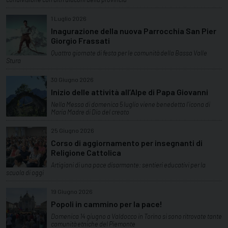
1 Luglio 2026
Inagurazione della nuova Parrocchia San Pier
Giorgio Frassati
Quattro giornate di festa per le comunità della Bassa Valle
Stura
30 Giugno 2026
Inizio delle attività all’Alpe di Papa Giovanni
Nella Messa di domenica 5 luglio viene benedetta l’icona di
Maria Madre di Dio del creato
25 Giugno 2026
Corso di aggiornamento per insegnanti di
Religione Cattolica
Artigiani di una pace disarmante: sentieri educativi per la
scuola di oggi
19 Giugno 2026
Popoli in cammino per la pace!
Domenica 14 giugno a Valdocco in Torino si sono ritrovate tante
comunità etniche del Piemonte