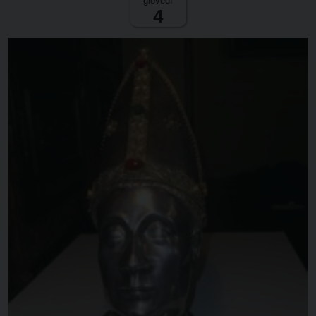
giovedì
4