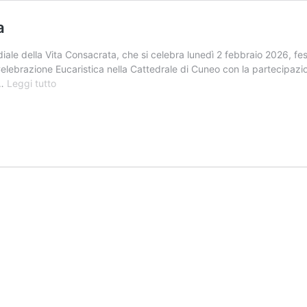
a
ale della Vita Consacrata, che si celebra lunedì 2 febbraio 2026, fes
elebrazione Eucaristica nella Cattedrale di Cuneo con la partecipazione
Giornata
 …
Leggi tutto
Mondiale
della
Vita
Consacrata