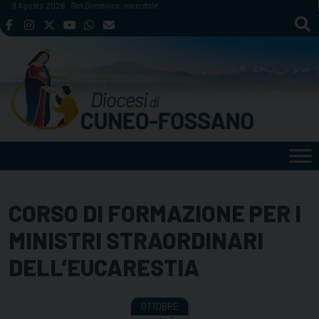
Skip
9 Agosto 2026
San Domenico, sacerdote
to
content
CORSO DI FORMAZIONE PER I
MINISTRI STRAORDINARI
DELL’EUCARESTIA