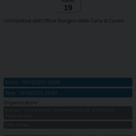
martedì
19
Un’iniziativa dell’Ufficio liturgico della Curia di Cuneo
Inizio:
19/10/2021 20:00
Fine:
19/10/2021 22:00
Organizzatore:
Indirizzo:
Curia di Cuneo, Via Amedeo Rossi 28, 12100 Cuneo,
Piemonte Italia
Città:
Cuneo