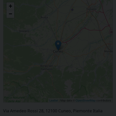
Corso di formazione per i ministri straordinari dell’Eucarestia
+
−
Leaflet
| Map data ©
OpenStreetMap
contributors
Via Amedeo Rossi 28, 12100 Cuneo, Piemonte Italia