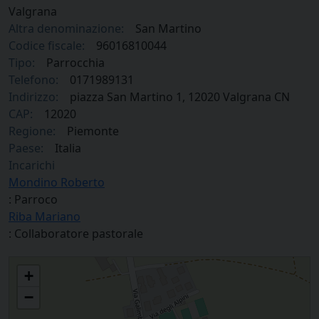
Valgrana
Altra denominazione:
San Martino
Codice fiscale:
96016810044
Tipo:
Parrocchia
Telefono:
0171989131
Indirizzo:
piazza San Martino 1, 12020 Valgrana CN
CAP:
12020
Regione:
Piemonte
Paese:
Italia
Incarichi
Mondino Roberto
: Parroco
Riba Mariano
: Collaboratore pastorale
Parrocchia San Martino in Valgrana
+
−