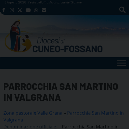
Skip
6 Agosto 2026
Festa della Trasfigurazione del Signore
to
content
PARROCCHIA SAN MARTINO
IN VALGRANA
Zona pastorale Valle Grana
»
Parrocchia San Martino in
Valgrana
Denominazione ufficiale:
Parrocchia San Martino in