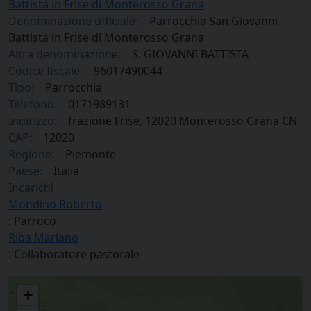
Battista in Frise di Monterosso Grana
Denominazione ufficiale:
Parrocchia San Giovanni
Battista in Frise di Monterosso Grana
Altra denominazione:
S. GIOVANNI BATTISTA
Codice fiscale:
96017490044
Tipo:
Parrocchia
Telefono:
0171989131
Indirizzo:
frazione Frise, 12020 Monterosso Grana CN
CAP:
12020
Regione:
Piemonte
Paese:
Italia
Incarichi
Mondino Roberto
: Parroco
Riba Mariano
: Collaboratore pastorale
Parrocchia San Giovanni Battista in Frise di Monterosso Grana
+