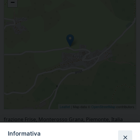
−
Leaflet
| Map data ©
OpenStreetMap
contributors
frazione Frise, Monterosso Grana, Piemonte, Italia
Informativa