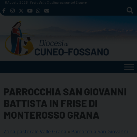
Skip
6 Agosto 2026
Festa della Trasfigurazione del Signore
to
content
PARROCCHIA SAN GIOVANNI
BATTISTA IN FRISE DI
MONTEROSSO GRANA
Zona pastorale Valle Grana
»
Parrocchia San Giovanni