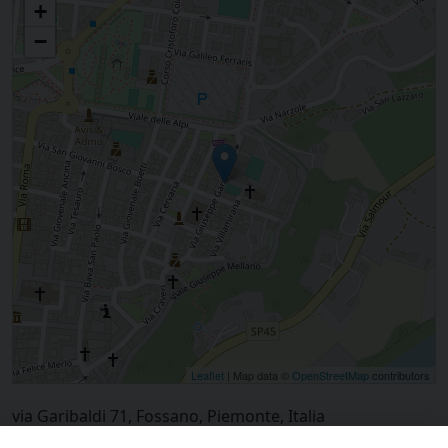
+
−
Leaflet
| Map data ©
OpenStreetMap
contributors
via Garibaldi 71, Fossano, Piemonte, Italia