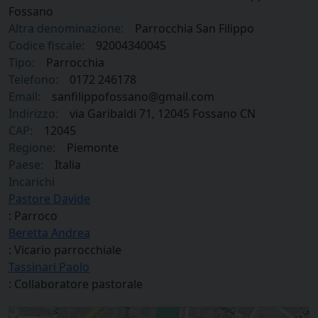
Fossano
Altra denominazione:
Parrocchia San Filippo
Codice fiscale:
92004340045
Tipo:
Parrocchia
Telefono:
0172 246178
Email:
sanfilippofossano@gmail.com
Indirizzo:
via Garibaldi 71, 12045 Fossano CN
CAP:
12045
Regione:
Piemonte
Paese:
Italia
Incarichi
Pastore Davide
: Parroco
Beretta Andrea
: Vicario parrocchiale
Tassinari Paolo
: Collaboratore pastorale
Parrocchia San Filippo in Fossano