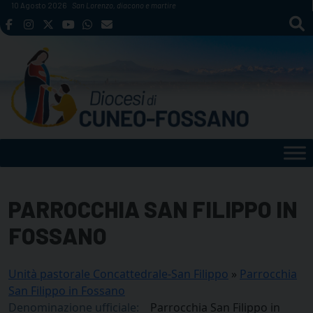
Skip
10 Agosto 2026
San Lorenzo, diacono e martire
to
content
PARROCCHIA SAN FILIPPO IN
FOSSANO
Unità pastorale Concattedrale-San Filippo
»
Parrocchia
San Filippo in Fossano
Denominazione ufficiale:
Parrocchia San Filippo in