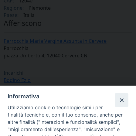
CAP:
12040
Regione:
Piemonte
Paese:
Italia
Afferiscono
Parrocchia Maria Vergine Assunta in Cervere
Parrocchia
piazza Umberto 4, 12040 Cervere CN
Incarichi
Bodino Ezio
: Amministratore parrocchiale
Informativa
Utilizziamo cookie o tecnologie simili per
finalità tecniche e, con il tuo consenso, anche per
altre finalità ("interazioni e funzionalità semplici",
"miglioramento dell'esperienza", "misurazione" e