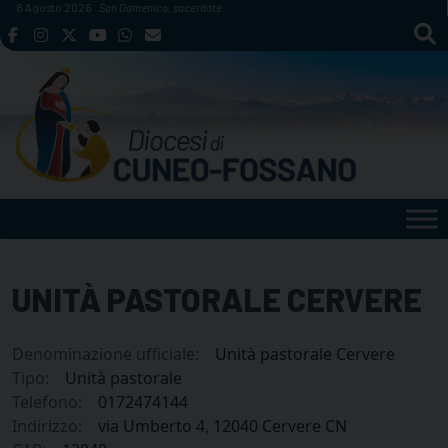
Skip
8 Agosto 2026
San Domenico, sacerdote
to
content
UNITÀ PASTORALE CERVERE
Denominazione ufficiale:
Unità pastorale Cervere
Tipo:
Unità pastorale
Telefono:
0172474144
Indirizzo:
via Umberto 4, 12040 Cervere CN