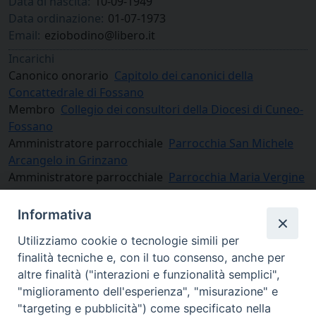
Data di nascita:
10-09-1949
Data ordinazione:
01-07-1973
Email:
eziobodino@libero.it
Incarichi
Canonico onorario
Capitolo dei canonici della
Concattedrale di Fossano
Membro
Collegio dei consultori della Diocesi di Cuneo-
Fossano
Amministratore parrocchiale
Parrocchia San Michele
Arcangelo in Grinzano
Amministratore parrocchiale
Parrocchia Maria Vergine
Assunta in Cervere
Informativa
Utilizziamo cookie o tecnologie simili per
finalità tecniche e, con il tuo consenso, anche per
altre finalità ("interazioni e funzionalità semplici",
"miglioramento dell'esperienza", "misurazione" e
"targeting e pubblicità") come specificato nella