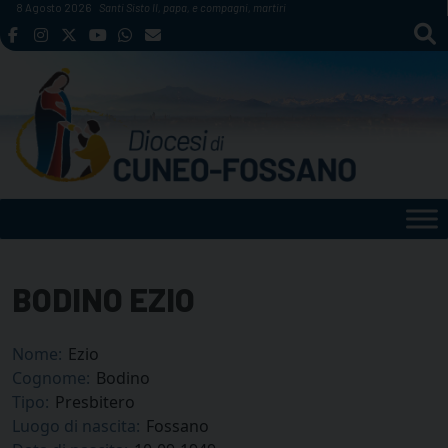
Skip
8 Agosto 2026
Santi Sisto II, papa, e compagni, martiri
to
content
BODINO EZIO
Nome:
Ezio
Cognome:
Bodino
Tipo:
Presbitero
Luogo di nascita:
Fossano