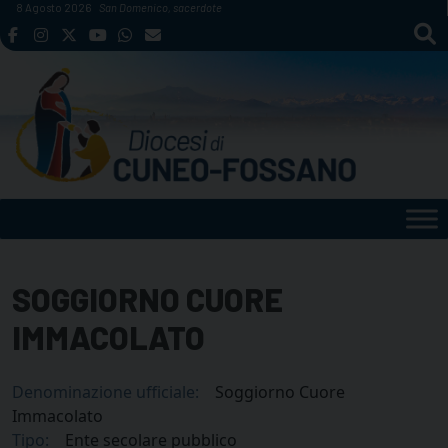
Skip
8 Agosto 2026
San Domenico, sacerdote
to
content
SOGGIORNO CUORE
IMMACOLATO
Denominazione ufficiale:
Soggiorno Cuore
Immacolato
Tipo:
Ente secolare pubblico