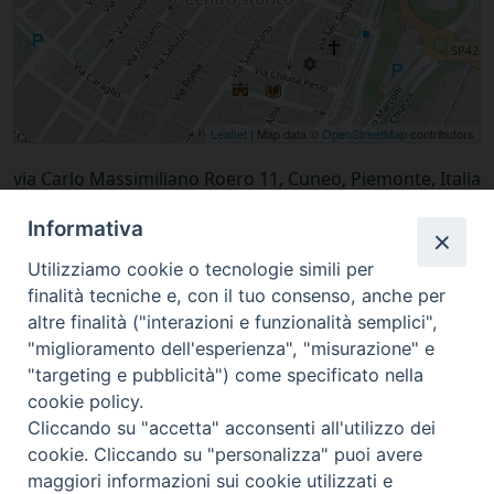
Leaflet
| Map data ©
OpenStreetMap
contributors
via Carlo Massimiliano Roero 11, Cuneo, Piemonte, Italia
Informativa
Utilizziamo cookie o tecnologie simili per
finalità tecniche e, con il tuo consenso, anche per
altre finalità ("interazioni e funzionalità semplici",
"miglioramento dell'esperienza", "misurazione" e
"targeting e pubblicità") come specificato nella
cookie policy.
Cliccando su "accetta" acconsenti all'utilizzo dei
cookie. Cliccando su "personalizza" puoi avere
via Amedeo Rossi, 28 - 12100 Cuneo
maggiori informazioni sui cookie utilizzati e
segreteriagenerale@diocesicuneofossano.it