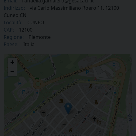
Email:
raffaella.gamalero@gesacacli.it
Indirizzo:
via Carlo Massimiliano Roero 11, 12100
Cuneo CN
Località:
CUNEO
CAP:
12100
Regione:
Piemonte
Paese:
Italia
Ge.sa.c Soc. Coop. Sociale
+
−