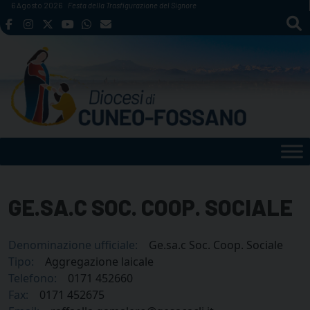
Skip
6 Agosto 2026
Festa della Trasfigurazione del Signore
to
content
GE.SA.C SOC. COOP. SOCIALE
Denominazione ufficiale:
Ge.sa.c Soc. Coop. Sociale
Tipo:
Aggregazione laicale
Telefono:
0171 452660
Fax:
0171 452675