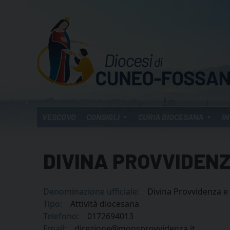
Skip
to
content
VESCOVO
CONSIGLI
CURIA DIOCESANA
IN
DIVINA PROVVIDENZ
Denominazione ufficiale:
Divina Provvidenza e
Tipo:
Attività diocesana
Telefono:
0172694013
Email:
direzione@monsprovvidenza.it