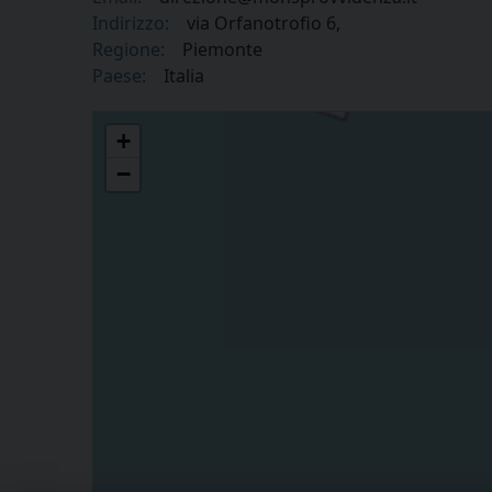
Indirizzo:
via Orfanotrofio 6,
Regione:
Piemonte
Paese:
Italia
Divina Provvidenza e Mons. Signori Impresa Sociale
+
−