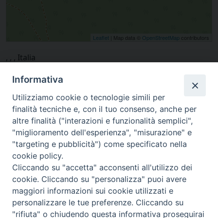
Leaflet
| Map data ©
OpenStreetMap
contributors
, , , Italia
Informativa
Utilizziamo cookie o tecnologie simili per
finalità tecniche e, con il tuo consenso, anche per
altre finalità ("interazioni e funzionalità semplici",
"miglioramento dell'esperienza", "misurazione" e
"targeting e pubblicità") come specificato nella
cookie policy.
Cliccando su "accetta" acconsenti all'utilizzo dei
cookie. Cliccando su "personalizza" puoi avere
via Amedeo Rossi, 28 - 12100 Cuneo
maggiori informazioni sui cookie utilizzati e
segreteriagenerale@diocesicuneofossano.it
personalizzare le tue preferenze. Cliccando su
c.f. 96017380047
"rifiuta" o chiudendo questa informativa proseguirai