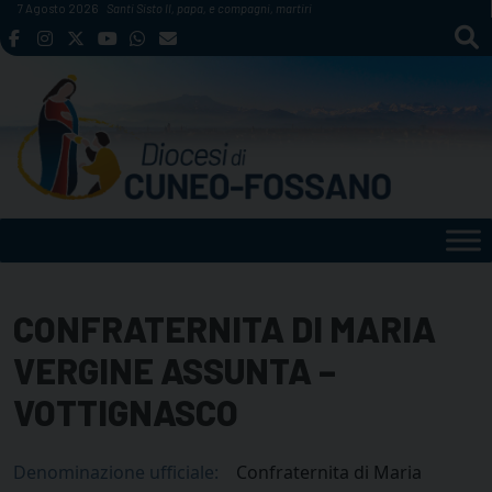
Skip
7 Agosto 2026
Santi Sisto II, papa, e compagni, martiri
to
content
CONFRATERNITA DI MARIA
VERGINE ASSUNTA –
VOTTIGNASCO
Denominazione ufficiale:
Confraternita di Maria