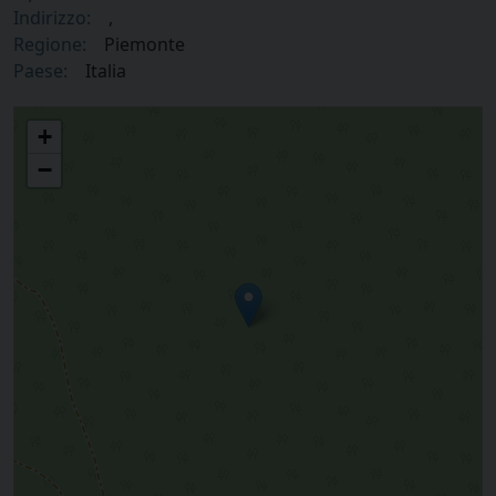
Indirizzo:
,
Regione:
Piemonte
Paese:
Italia
Confraternita dello Spirito Santo – Levaldigi
+
−