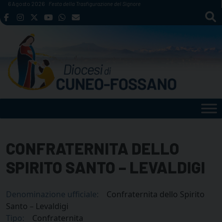
Skip
6 Agosto 2026
Festa della Trasfigurazione del Signore
to
content
CONFRATERNITA DELLO
SPIRITO SANTO – LEVALDIGI
Denominazione ufficiale:
Confraternita dello Spirito
Santo – Levaldigi
Tipo:
Confraternita