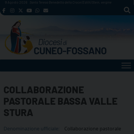
Skip
9 Agosto 2026
Santa Teresa Benedetta della Croce (Edith) Stein, vergine
to
content
COLLABORAZIONE
PASTORALE BASSA VALLE
STURA
Denominazione ufficiale:
Collaborazione pastorale