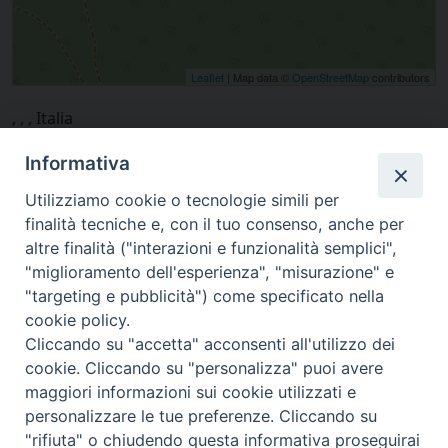
Leaflet
| Map data ©
OpenStreetMap
contributors
, , , Italia
Informativa
Utilizziamo cookie o tecnologie simili per
finalità tecniche e, con il tuo consenso, anche per
altre finalità ("interazioni e funzionalità semplici",
"miglioramento dell'esperienza", "misurazione" e
"targeting e pubblicità") come specificato nella
cookie policy.
Cliccando su "accetta" acconsenti all'utilizzo dei
cookie. Cliccando su "personalizza" puoi avere
via Amedeo Rossi, 28 - 12100 Cuneo
maggiori informazioni sui cookie utilizzati e
segreteriagenerale@diocesicuneofossano.it
personalizzare le tue preferenze. Cliccando su
c.f. 96017380047
"rifiuta" o chiudendo questa informativa proseguirai