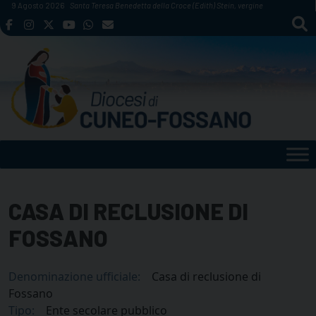
Skip
9 Agosto 2026
Santa Teresa Benedetta della Croce (Edith) Stein, vergine
to
content
CASA DI RECLUSIONE DI
FOSSANO
Denominazione ufficiale:
Casa di reclusione di
Fossano
Tipo:
Ente secolare pubblico