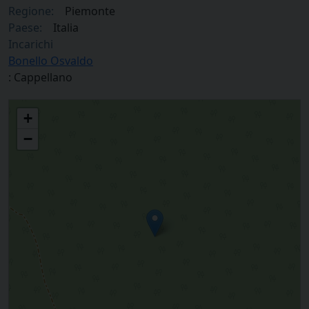
Regione:
Piemonte
Paese:
Italia
Incarichi
Bonello Osvaldo
: Cappellano
Casa circondariale di Cuneo
+
−