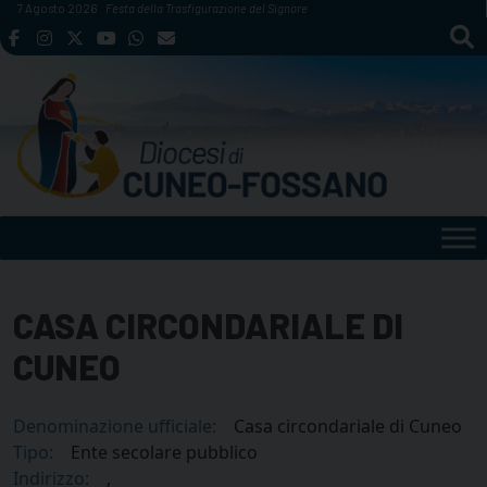
Skip
7 Agosto 2026
Festa della Trasfigurazione del Signore
to
content
CASA CIRCONDARIALE DI
CUNEO
Denominazione ufficiale:
Casa circondariale di Cuneo
Tipo:
Ente secolare pubblico
Indirizzo:
,