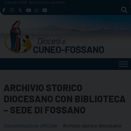
Skip
8 Agosto 2026
San Domenico, sacerdote
to
content
ARCHIVIO STORICO
DIOCESANO CON BIBLIOTECA
– SEDE DI FOSSANO
Denominazione ufficiale:
Archivio storico diocesano