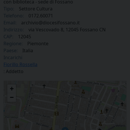
con biblioteca - sede di Fossano
Tipo:
Settore Cultura
Telefono:
0172.60071
Email:
archivio@diocesifossano.it
Indirizzo:
via Vescovado 8, 12045 Fossano CN
CAP:
12045
Regione:
Piemonte
Paese:
Italia
Incarichi
Fiorillo Rossella
: Addetto
Archivio storico diocesano con biblioteca - sede di Fossano
+
−