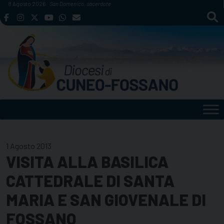
Skip
8 Agosto 2026
San Domenico, sacerdote
to
content
1 Agosto 2013
VISITA ALLA BASILICA
CATTEDRALE DI SANTA
MARIA E SAN GIOVENALE DI
FOSSANO