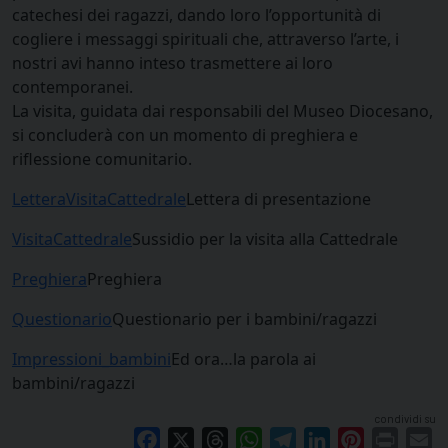
catechesi dei ragazzi, dando loro l’opportunità di
cogliere i messaggi spirituali che, attraverso l’arte, i
nostri avi hanno inteso trasmettere ai loro
contemporanei.
La visita, guidata dai responsabili del Museo Diocesano,
si concluderà con un momento di preghiera e
riflessione comunitario.
LetteraVisitaCattedrale
Lettera di presentazione
VisitaCattedrale
Sussidio per la visita alla Cattedrale
Preghiera
Preghiera
Questionario
Questionario per i bambini/ragazzi
Impressioni_bambini
Ed ora…la parola ai
bambini/ragazzi
condividi su
Facebook
X
Threads
WhatsApp
Telegram
LinkedIn
Pinterest
Print
E