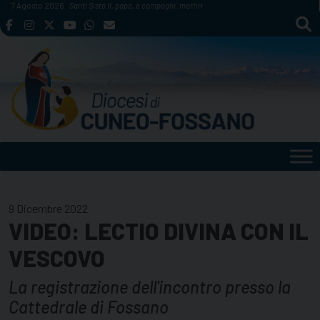
Skip
7 Agosto 2026
Santi Sisto II, papa, e compagni, martiri
to
content
9 Dicembre 2022
VIDEO: LECTIO DIVINA CON IL
VESCOVO
La registrazione dell'incontro presso la
Cattedrale di Fossano