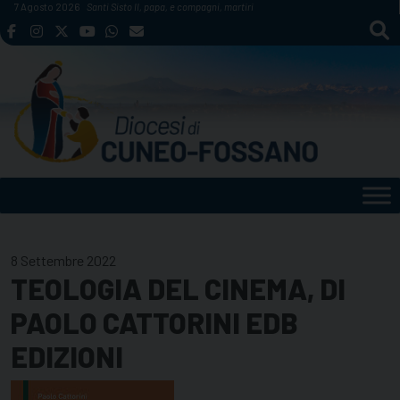
Skip
7 Agosto 2026
Santi Sisto II, papa, e compagni, martiri
to
content
8 Settembre 2022
TEOLOGIA DEL CINEMA, DI
PAOLO CATTORINI EDB
EDIZIONI