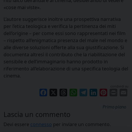
rito laico dell’andare al cinema, desiderando di vedere
«cose mai viste».
L’autore suggerisce inoltre una prospettiva narrativa
per l’etica teologica e verifica la pertinenza dei miti
dell’origine – per come essi sono rappresentati nei film
– rispetto all’enigmatica presenza del male nel mondo e
alle diverse soluzioni offerte alla sua giustificazione. Si
documenta altresì il contributo che la riabilitazione del
sensibile e dell’immaginario hanno prodotto in
riferimento all’elaborazione di una specifica teologia del
cinema.
condividi su
Facebook
X
Threads
WhatsApp
Telegram
LinkedIn
Pinterest
Print
E
Primo piano
Lascia un commento
Devi essere
connesso
per inviare un commento.